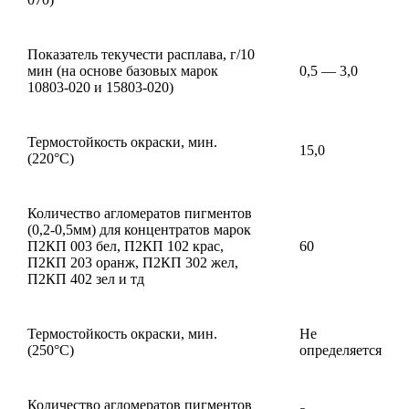
Показатель текучести расплава, г/10
мин (на основе базовых марок
0,5 — 3,0
10803-020 и 15803-020)
Термостойкость окраски, мин.
15,0
(220°С)
Количество агломератов пигментов
(0,2-0,5мм) для концентратов марок
П2КП 003 бел, П2КП 102 крас,
60
П2КП 203 оранж, П2КП 302 жел,
П2КП 402 зел и тд
Термостойкость окраски, мин.
Не
(250°С)
определяется
Количество агломератов пигментов