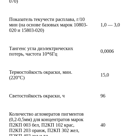
070)
Показатель текучести расплава, г/10
мин (на основе базовых марок 10803-
1,0 — 3,0
020 и 15803-020)
Тангенс угла диэлектрических
0,0006
потерь, частота 10*6Гц
Термостойкость окраски, мин.
15,0
(220°С)
Светостойкость окраски, ч
96
Количество агломератов пигментов
(0,2-0,5мм) для концентратов марок
П2КП 003 бел, П2КП 102 крас,
40
П2КП 203 оранж, П2КП 302 жел,
П2КП 402 зел и тд