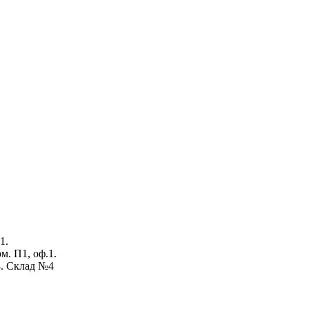
1.
ом. П1, оф.1.
4. Склад №4