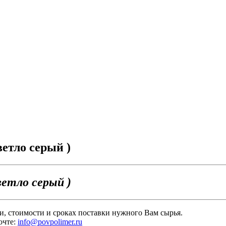
етло серый )
етло серый )
и, стоимости и сроках поставки нужного Вам сырья.
очте:
info@povpolimer.ru