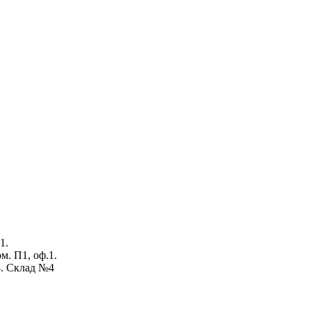
1.
ом. П1, оф.1.
4. Склад №4