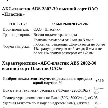
АБС-пластик ABS 2802-30 высший сорт ОАО
«Пластик»
ГОСТ/ТУ:
2214-019-00203521-96
Производитель:
ОАО «Пластик»
Транспортировка:
Всеми видами транспорта
Гранулы размером от 2 мм до 5 мм в
любом направлении. Допускается не более
Форма выпуска:
1% гранул размером от 5 мм до 8 мм и не
более 1% гранул размером от 1-2 мм
Характеристики «АБС-пластик ABS 2802-30
высший сорт Пластик ОАО»
Разброс показателя текучести расплава в пределах
+/-10
одной партии, %
1,3 —
Показатель текучести расплава, г/10мин (220С/10кг)
3,0
Температура размягчения по Вика (50N, 500С/час), оС
95
Ударная вязкость по Изоду с надрезом(4мм), кДж/м2
34,3