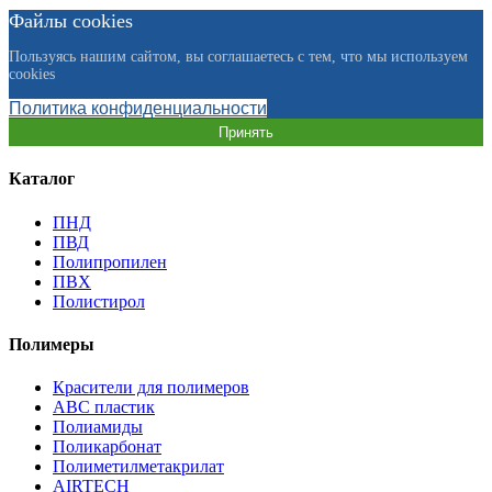
Файлы cookies
Пользуясь нашим сайтом, вы соглашаетесь с тем, что мы используем
cookies
Политика конфиденциальности
Принять
Каталог
ПНД
ПВД
Полипропилен
ПВХ
Полистирол
Полимеры
Красители для полимеров
АВС пластик
Полиамиды
Поликарбонат
Полиметилметакрилат
AIRTECH