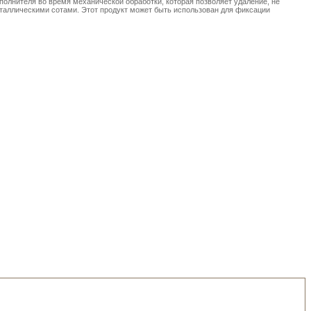
аполнителя во время механической обработки, которая позволяет удаление, не
еталлическими сотами. Этот продукт может быть использован для фиксации