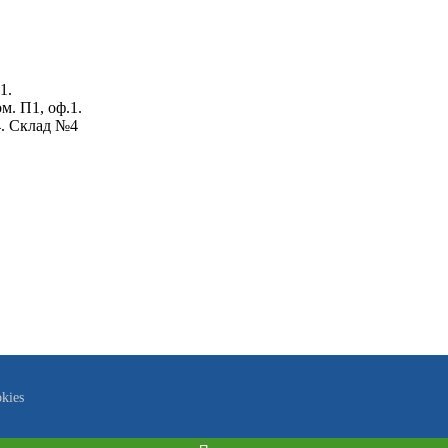
1.
ом. П1, оф.1.
4. Склад №4
kies