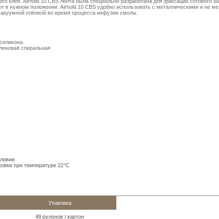
вого клея. Airhold 10 CBS лента была специально разработана для фиксации сотового з
от в нужном положении. Airhold 10 CBS удобно использовать с металлическими и не м
вакуумной плёнкой во время процесса инфузии смолы.
силикона.
иленовая спиральная
словии
ковке при температуре 22°C
Упаковка
48 рулонов / картон