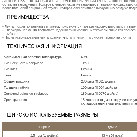
Airhold 10 CBS - это тканевая лента с двусторонним липким слоем на основе резино
оставляя загрязнений. Толстое клеевое покрытие гарантирует надёжную фиксацию с
полиэтиленовой спиральной трубки, которая обеспечивает циркуляцию воздуха под 
ПРЕИМУЩЕСТВА
• Лента, покрытая резиновым клеем, применяется там где недопустимо присутствие 
• Cверхпрочная лента позволяет надёжно фиксировать материалы такие как полиэт
трубка.
• После использования лента удаляет чисто и легко, что снижает время на снятие.
ТЕХНИЧЕСКАЯ ИНФОРМАЦИЯ
Максимальная рабочая температура
60°C
Тип несущего материала
Ткань
Тип клея
Резина
Цвет
Белый
Общая толщина
280 мкм (0,011 дюйма)
Толщина плёнки
100 мкм (0,004 дюйма)
Combined adhesive thickness
180 мкм (0,0070 дюйма)
Срок хранения
18 месяцев от даты отгрузки при у
складирования в оригинальной упа
ШИРОКО ИСПОЛЬЗУЕМЫЕ РАЗМЕРЫ
Ширина
Длина
2,54 см (1 дюйма)
33 м (36 ярда)