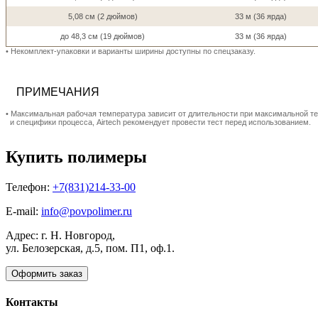
5,08 см (2 дюймов)
33 м (36 ярда)
до 48,3 см (19 дюймов)
33 м (36 ярда)
• Hекомплект-упаковки и варианты ширины доступны по спецзаказу.
ПРИМЕЧАНИЯ
• Максимальная рабочая температура зависит от длительности при максимальной 
и специфики процесса, Airtech рекомендует провести тест перед использованием.
Купить полимеры
Телефон:
+7(831)214-33-00
E-mail:
info@povpolimer.ru
Адрес: г. Н. Новгород,
ул. Белозерская, д.5, пом. П1, оф.1.
Оформить заказ
Контакты