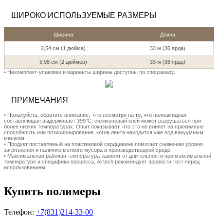
ШИРОКО ИСПОЛЬЗУЕМЫЕ РАЗМЕРЫ
Ширина
Длина
2,54 см (1 дюйма)
33 м (36 ярда)
5,08 см (2 дюймов)
33 м (36 ярда)
• Hекомплект-упаковки и варианты ширины доступны по спецзаказу.
ПРИМЕЧАНИЯ
• Пожалуйста, обратите внимание, что несмотря на то, что полиамидная
составляющая выдерживает 399°С, силиконовый клей может разрушаться при
более низких температурах. Опыт показывает, что это не влияет на прижимную
способность или позиционирование, когла лента находится уже под вакуумным
мешком.
• Продукт поставлямый на пластиковой сердцевине помогает снижению уровня
загрязнения и наличию мелкого мусора в производстведной среде.
• Максимальная рабочая температура зависит от длительности при максимальной
температуре и специфики процесса, Airtech рекомендует провести тест перед
использованием.
Купить полимеры
Телефон:
+7(831)214-33-00