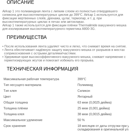
ОПИСАНИЕ
Airkap 1 это полиамидная лента с липким слоем из полностью отвердевшего
силикона для высокотемпературных циклов до 399°C. Airkap 1 используется для
фиксации жертвенных слоёв, дренажа, цулаг, термопар, и т. д. при
высокотемпературных циклах в печах или автоклавах.
Airkap 1 также используется для фиксации плёнки Thermalimide вакуумного мешка
для изолирования высокотемпературного герметика A800-3G.
ПРЕИМУЩЕСТВА
• После использования лента удаляет чисто и легко, что снижает время на снятие.
• Лента обеспечивает надёжную защиту вакуумного мешка от разрывов в местах
соприкосновения с острыми деталями/частями.
• Удерживая края высокоэффективного вакуумного мешка, снижает напряжение с
герметизирующих жгутов и помогает избежать его прорыва.
ТЕХНИЧЕСКАЯ ИНФОРМАЦИЯ
Максимальная рабочая температура
399°C
Тип несущего материала
Полиимид
Тип клея
Силикон
Цвет
Янтарный
Общая толщина
63 мкм (0,0025 дюйма)
Толщина плёнки
25 мкм (0,001 дюйма)
Толщина клея
38 мкм (0,0015 дюйма)
Максимальное удлинение
50 %
Срок хранения
18 месяцев от даты отгрузки при у
складирования в оригинальной упа