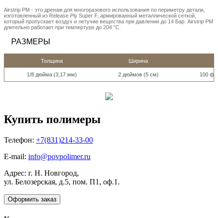
Airstrip PM - это дренаж для многоразового использования по периметру детали,
изготовленный из Release Ply Super F, армированный металлической сеткой,
который пропускает воздух и летучие вещества при давлении до 14 Бар. Airstrip PM
длительно работает при темпертуре до 204 °C.
РАЗМЕРЫ
Толщина
Ширина
1/8 дюйма (3,17 мм)
2 дюймов (5 см)
100 фут
Купить полимеры
Телефон:
+7(831)214-33-00
E-mail:
info@povpolimer.ru
Адрес: г. Н. Новгород,
ул. Белозерская, д.5, пом. П1, оф.1.
Оформить заказ