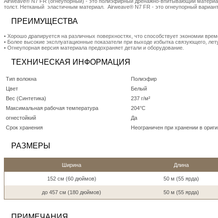
Airweave® N7 FR (огнеупорный) - это полиэфирный дренажно-впитывающий материал 
толст. Нетканый эластичным материал. Airweave® N7 FR - это огнеупорный вар
ПРЕИМУЩЕСТВА
• Хорошо драпируется на различных поверхностях, что способствует экономии вре
• Более высокие эксплуатационные показатели при выходе избытка связующего, ле
• Огнеупорная версия материала предохраняет детали и оборудование.
ТЕХНИЧЕСКАЯ ИНФОРМАЦИЯ
Тип волокна
Полиэфир
Цвет
Белый
Вес (Синтетика)
237 г/м²
Максимальная рабочая температура
204°C
огнестойкий
Да
Срок хранения
Неограничен при хранении в ориги
РАЗМЕРЫ
Ширина
Длина
152 см (60 дюймов)
50 м (55 ярда)
до 457 см (180 дюймов)
50 м (55 ярда)
ПРИМЕЧАНИЯ