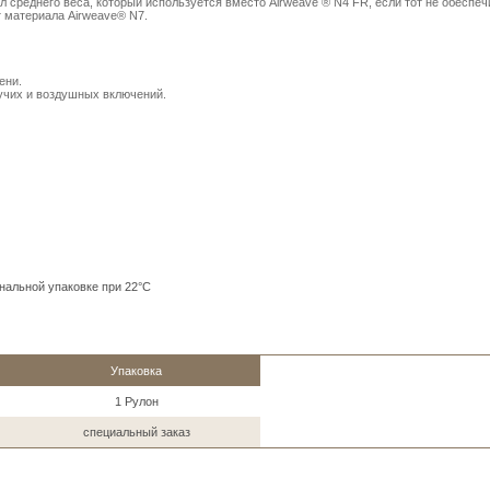
среднего веса, который используется вместо Airweave ® N4 FR, если тот не обеспеч
иант материала Airweave® N7.
мени.
тучих и воздушных включений.
нальной упаковке при 22°C
Упаковка
1 Рулон
специальный заказ