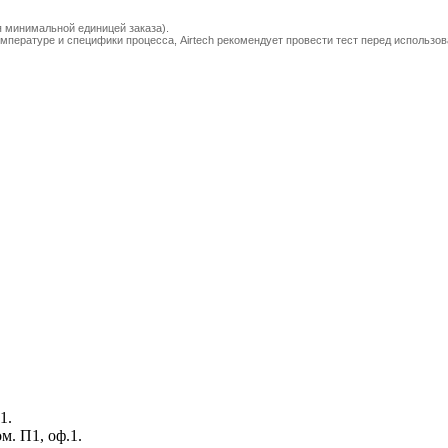
я минимальной единицей заказа).
мпературе и специфики процесса, Airtech рекомендует провести тест перед использо
1.
ом. П1, оф.1.