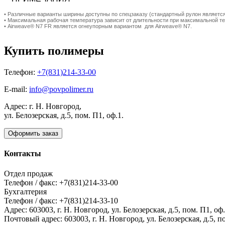
• Pазличные варианты ширины доступны по спецзаказу (стандартный рулон являетс
• Максимальная рабочая температура зависит от длительности при максимальной те
• Airweave® N7 FR является огнеупорным вариантом для Airweave® N7.
Купить полимеры
Телефон:
+7(831)214-33-00
E-mail:
info@povpolimer.ru
Адрес: г. Н. Новгород,
ул. Белозерская, д.5, пом. П1, оф.1.
Оформить заказ
Контакты
Отдел продаж
Телефон / факс: +7(831)214-33-00
Бухгалтерия
Телефон / факс: +7(831)214-33-10
Адрес:
603003,
г. Н. Новгород,
ул. Белозерская, д.5, пом. П1, оф.
Почтовый адрес:
603003, г. Н. Новгород, ул. Белозерская, д.5, п