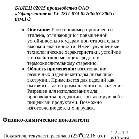
БАЛЕН 02015 производства ОAО
«Уфаоргсинтез» ТУ 2211-074-05766563-2005 с
изм.1-3
Описание:
блоксополимер пропилена и
этилена, отличающийся повышенной
устойчивостью к ударам при относительно
высокой эластичности. Имеет улучшенные
технологические характеристики, устойчив
к воздействию моющих средств и
термоокислительному старению.
Область применения:
изготовление
различных изделий методом литья либо
экструзии. Применяется для изделий как
бытового, так и промышленного назначения.
Разрешен для использования для
производства продукции, контактирующей с
пищевыми продуктами. Возможно
изготовление детских игрушек.
Физико-химические показатели
1,2 – 1,7
Показатель текучести расплава (230⁰С/2,16 кгс)
г/10 мин