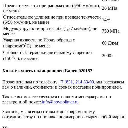
Предел текучести при растяжении (5/50 мм/мин),
26 МПа
не менее
Относительное удлинение при пределе текучести
14%
(5/50 мм/мин), не менее
Модуль упругости при изгибе (1,27 мм/мин), не
750 МПа
менее
Ударная вязкость по Изоду образца с
60 Дж/м
надрезом(0⁰С), не менее
Стойкость к термоокислительному старению
2000 ч
(150 ⁰С), не менее
Хотите
купить полипропилен
Бален 02015?
Позвоните нам по телефону
+7 (831) 214 33-00
, мы расскажем
вам о наличии, стоимости и сроках поставки полипропилен.
Так же вы можете связаться с нашими менеджерами по
электронной почте:
info@povpolimer.ru
Звоните, мы всегда готовы к долговременному
сотрудничеству по поставке полимерного сырья любой марки.