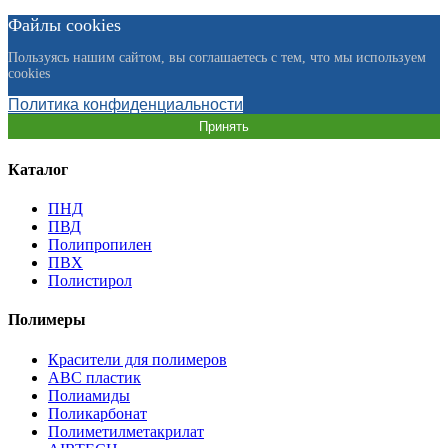
Файлы cookies
Пользуясь нашим сайтом, вы соглашаетесь с тем, что мы используем
cookies
Политика конфиденциальности
Принять
Каталог
ПНД
ПВД
Полипропилен
ПВХ
Полистирол
Полимеры
Красители для полимеров
АВС пластик
Полиамиды
Поликарбонат
Полиметилметакрилат