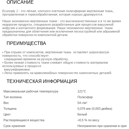
ОПИСАНИЕ
Econoply J - это лёгкая, плотного плетения полиэфирная жертвенная ткань,
протравленная и термообработанная, которая хорошо драпируется.
Наши экoнoмично-жертвенные ткани - это высококачественные и в то же время
недорогие продукты, специально разработанные для процессов вакуумной
инфузии и контактного формования. Наши экoнoмично-жертвенные ткани
предназначены для облегчения или исключения пескоструйной или абразивной
обработки поверхности композитной детали.
ПРЕИМУЩЕСТВА
• При отрыве от композитов, жертвенная ткань оставляет шероховатую
поверхность, что способствует
сокращению времени на ручную обработку.
• Более низкая стоимость ткани снижает общую стоимость материалов
используемых в процессе
вакуумформовки.
• Легко применять на криволинейных поверхностях композитных деталей.
ТЕХНИЧЕСКАЯ ИНФОРМАЦИЯ
Максимальная рабочая температура
121°C
Тип волокна
Полиэфир
Вес
54 г/м²
Толщина
0,076 мм (0,003 дюйма)
Цвет
Белый
Растворяющиеся вещества
<0,5 % по весу
Срок хранения
Неограничен при хранении в ориги