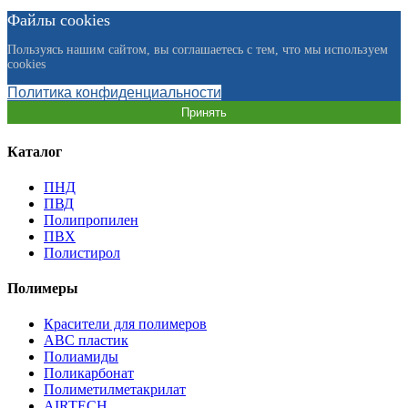
Файлы cookies
Пользуясь нашим сайтом, вы соглашаетесь с тем, что мы используем
cookies
Политика конфиденциальности
Принять
Каталог
ПНД
ПВД
Полипропилен
ПВХ
Полистирол
Полимеры
Красители для полимеров
АВС пластик
Полиамиды
Поликарбонат
Полиметилметакрилат
AIRTECH