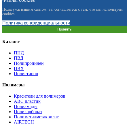
Файлы cookies
Пользуясь нашим сайтом, вы соглашаетесь с тем, что мы используем
cookies
Политика конфиденциальности
Принять
Каталог
ПНД
ПВД
Полипропилен
ПВХ
Полистирол
Полимеры
Красители для полимеров
АВС пластик
Полиамиды
Поликарбонат
Полиметилметакрилат
AIRTECH