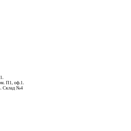
1.
ом. П1, оф.1.
4. Склад №4