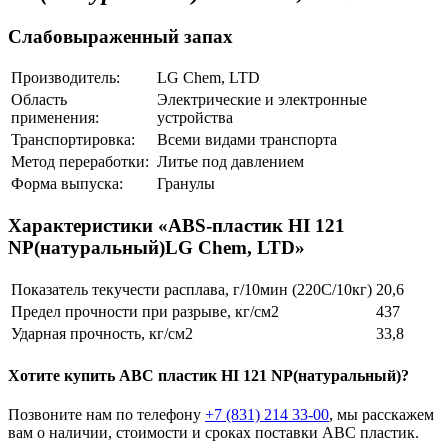
Слабовыраженный запах
Производитель:
LG Chem, LTD
Область
Электрические и электронные
применения:
устройства
Транспортировка:
Всеми видами транспорта
Метод переработки:
Литье под давлением
Форма выпуска:
Гранулы
Характеристики «ABS-пластик HI 121
NP(натуральный)LG Chem, LTD»
Показатель текучести расплава, г/10мин (220С/10кг)
20,6
Предел прочности при разрыве, кг/см2
437
Ударная прочность, кг/см2
33,8
Хотите
купить ABC пластик
HI 121 NP(натуральный)?
Позвоните нам по телефону
+7 (831) 214 33-00
, мы расскажем
вам о наличии, стоимости и сроках поставки ABC пластик.