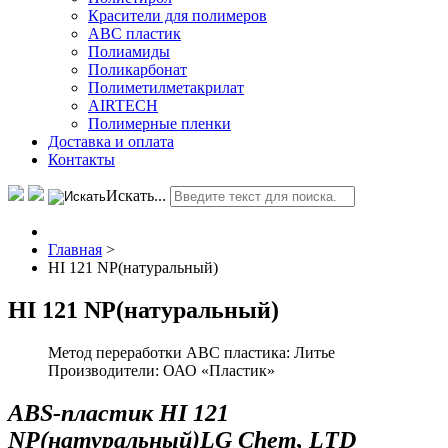
Красители для полимеров
АВС пластик
Полиамиды
Поликарбонат
Полиметилметакрилат
AIRTECH
Полимерные пленки
Доставка и оплата
Контакты
Искать...
Главная
>
HI 121 NP(натуральный)
HI 121 NP(натуральный)
Метод переработки ABC пластика:
Литье
Производители:
ОАО «Пластик»
ABS-пластик HI 121
NP(натуральный)LG Chem, LTD