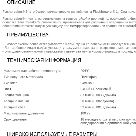
ОПИСАНИЕ
Flashbreaker® 2- это более прочная версия липкой ленты Flashbreaker® 1. Она при
Flashbreaker® - лента, изготовленная из термостойкой и прочной полиэфирной плён
оснастке. Flashbreaker® липкие ленты применяются для различных операций на мет
обеспечивают также надёжную защиту при химфрезеровании или травлении кислотой.
ПРЕИМУЩЕСТВА
• Flashbreaker®2 лента легко удаляется и там, где на её поверхности образуется и
• Лента обеспечивает надёжную защиту вакуумного мешка от разрывов в местах со
• Благодаря своему яркому оранжевому цвету эта лента хорошо видна для последу
ТЕХНИЧЕСКАЯ ИНФОРМАЦИЯ
Максимальная рабочая температура
204°C
Тип несущего материала
Полиэфир
Тип клея
Силикон
Цвет
Синий / Оранжевый
Общая толщина
83 мкм (0,0033 дюйма)
Толщина плёнки
50 мкм (0,002 дюйма)
Толщина клея
33 мкм (0,0013 дюйма)
Максимальное удлинение
100 %
Срок хранения
18 месяцев от даты отгрузки при у
складирования в оригинальной упа
ШИРОКО ИСПОЛЬЗУЕМЫЕ РАЗМЕРЫ