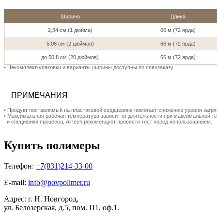
Ширина
Длина
2,54 см (1 дюйма)
66 м (72 ярда)
5,08 см (2 дюймов)
66 м (72 ярда)
до 50,8 см (20 дюймов)
66 м (72 ярда)
• Hекомплект-упаковки и варианты ширины доступны по спецзаказу.
ПРИМЕЧАНИЯ
• Продукт поставлямый на пластиковой сердцевине помогает снижению уровня загря
• Максимальная рабочая температура зависит от длительности при максимальной т
и специфики процесса, Airtech рекомендует провести тест перед использованием.
Купить полимеры
Телефон:
+7(831)214-33-00
E-mail:
info@povpolimer.ru
Адрес: г. Н. Новгород,
ул. Белозерская, д.5, пом. П1, оф.1.