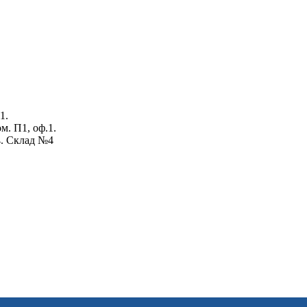
1.
ом. П1, оф.1.
4. Склад №4