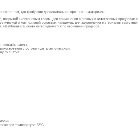
меняется там, где требуется дополнительная прочность материала.
ки, покрытой силиконовым клеем, для применения в печных и автоклавных процессах п
аллической и композитной оснастке, например, для закрепления материалов вакуумн
 Flashbreaker® лента легко удаляется по окончании процесса.
збыток/натёк смолы.
прикосновения с острыми деталями/частями.
ющего снятия.
словии
ковке при температуре 22°C