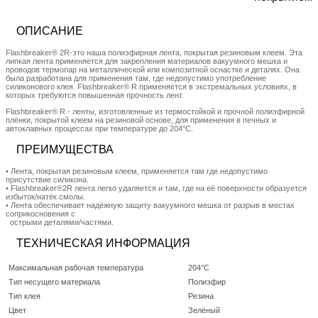
ОПИСАНИЕ
Flashbreaker® 2R-это наша полиэфирная лента, покрытая резиновым клеем. Эта
липкая лента применяется для закрепления материалов вакуумного мешка и
проводов термопар на металлической или композитной оснастке и деталях. Она
была разработана для применения там, где недопустимо употребление
силиконового клея. Flashbreaker® R применяется в экстремальных условиях, в
которых требуются повышенная прочность лент.
Flashbreaker® R - ленты, изготовленные из термостойкой и прочной полиэфирной
плёнки, покрытой клеем на резиновой основе, для применения в печных и
автоклавных процессах при температуре до 204°C.
ПРЕИМУЩЕСТВА
• Лента, покрытая резиновым клеем, применяется там где недопустимо
присутствие силикона.
• Flashbreaker®2R лента легко удаляется и там, где на её поверхности образуется
избыток/натёк смолы.
• Лента обеспечивает надёжную защиту вакуумного мешка от разрыв в местах
соприкосновения с
острыми деталями/частями.
ТЕХНИЧЕСКАЯ ИНФОРМАЦИЯ
Максимальная рабочая температура
204°C
Тип несущего материала
Полиэфир
Тип клея
Резина
Цвет
Зелёный