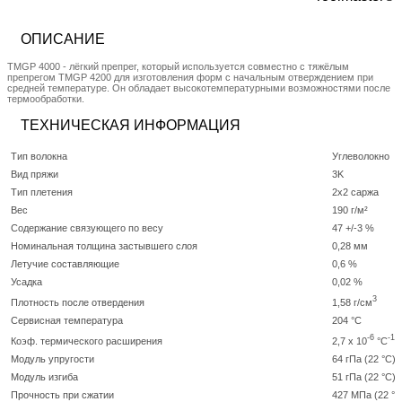
ОПИСАНИЕ
TMGP 4000 - лёгкий препрег, который используется совместно с тяжёлым
препрегом TMGP 4200 для изготовления форм с начальным отверждением при
средней температуре. Он обладает высокотемпературными возможностями после
термообработки.
ТЕХНИЧЕСКАЯ ИНФОРМАЦИЯ
Тип волокна
Углеволокно
Вид пряжи
3K
Тип плетения
2x2 саржа
Вес
190 г/м²
Содержание связующего по весу
47 +/-3 %
Номинальная толщина застывшего слоя
0,28 мм
Летучие составляющие
0,6 %
Усадка
0,02 %
3
1,58 г/см
Плотность после отвердения
Сервисная температура
204 °C
-6
-1
2,7 x 10
°C
Коэф. термического расширения
Модуль упругости
64 гПа (22 °C) 
Модуль изгиба
51 гПа (22 °C) 
Прочность при сжатии
427 МПа (22 °C