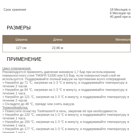
Срок хранения
18 Месяцев пр
6 Месяцев при
40 дней при к
РАЗМЕРЫ
Ширина
Длина
Минимально
127 см
22,86 м
ПРИМЕНЕНИЕ
Цикл отверждения:
Рекомендуется применять давление минимум 1,7 Бар при использовании
поверхностного слоя TMSFR 51000 или 5,5 Бар, если поверхностный слой не
используется. Поддерживайте полный вакуум на протяжении всего отверждения.
> Нагрейте до 71 °C, нагревая на 1-3 °С в минуту, и поддерживайте температуру в
течение 2 часов.
> Нагрейте до 94 °C, нагревая на 1-3 °С в минуту, и поддерживайте температуру в
течение 1 часа.
> Нагрейте до 121 °C, нагревая на 1-3 °С в минуту, и поддерживайте температуру в
течение 2 часов.
> Охладите до 48 °C, прежде чем снять вакуум.
Термообработка:
> Поместите оснастку Toolmaster® в печь, закрепив её при необходимости.
> Нагрейте до 120 °C, нагревая на 1-3 °С в минуту, и поддерживайте температуру в
течение 1 часа.
> Нагрейте до 150 °C, нагревая на 1-3 °С в минуту, и поддерживайте температуру в
течение 1 часа.
> Нагрейте до 177 °C, нагревая на 1-3 °С в минуту, и поддерживайте температуру в
течение 1 часа.