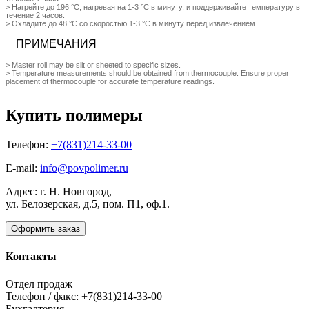
> Нагрейте до 196 °C, нагревая на 1-3 °С в минуту, и поддерживайте температуру в
течение 2 часов.
> Охладите до 48 °C со скоростью 1-3 °С в минуту перед извлечением.
ПРИМЕЧАНИЯ
> Master roll may be slit or sheeted to specific sizes.
> Temperature measurements should be obtained from thermocouple. Ensure proper
placement of thermocouple for accurate temperature readings.
Купить полимеры
Телефон:
+7(831)214-33-00
E-mail:
info@povpolimer.ru
Адрес: г. Н. Новгород,
ул. Белозерская, д.5, пом. П1, оф.1.
Оформить заказ
Контакты
Отдел продаж
Телефон / факс: +7(831)214-33-00
Бухгалтерия