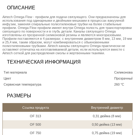
ОПИСАНИЕ
Airtech Omega Flow - профили для подачи связующего. Они предназначены для
использования под одинарными и двойными мешками в процессах вакуумной
инфузии, заменяя спиральные полиэтиленовые трубки на более стабильные
профили. Omega Flow профили имеют внутри Omega полость для транспортировки
связуещего по поверхности и в глубь детали. Каналы связуещего Omega
изготовлены из прозрачной силиконовой резины и являются многоразовыми.
Профили поставляются в 4 размерах: с внутренним диаметром 8 мм, 13 мм, 19 мм
и 25,4 мм, таким образом, могут комбинироваться с обыкновенными
полиэтиленовыми трубками. Airtech каналы связуещего Omega практически не
оставляют отпечатка на изготавливаемой детали, если используются вместе с
Airtech сеткой для распределения смолы и жертвенными тканями.
ТЕХНИЧЕСКАЯ ИНФОРМАЦИЯ
Тип материала
Силиконовая
Цвет
Прозрачный
Сервисная температура
260 °C
РАЗМЕРЫ
Ссылка продукта
Внутренний диаметр
OF 313
0,31 дюйма (8 мм)
OF 500
0,50 дюйма (13 мм)
OF 750
0,75 дюйма (19 мм)