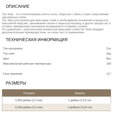
ОПИСАНИЕ
Tac-Strip - это стеклотканевая лента-сетка, покрытая с обеих сторон сверхлипким
адгезивным слоем.
Tac-Strip изготовлена для фиксации слоёв в необходимом положении в процессах
вакуумной инфузии, закачивании смолы в закрытую матрицу и других процессов, в
которых армирующие материалы вкладываются в форму сухими.
По сравнению с аэрозольными клеями для фиксации слоёв,Tac-Strip обладает
дополнительным преимуществом: он очень чист в применении.
ТЕХНИЧЕСКАЯ ИНФОРМАЦИЯ
Тип материала
Сетк
Тип клея
Акри
Цвет
Бел
Максимальная рабочая температура
100 
Срок хранения
12 М
РАЗМЕРЫ
Толщина
Ширина
0,008 дюйма (0,2 мм)
1 дюйма (2,54 см)
0,008 дюйма (0,2 мм)
2 дюймов (5,08 см)