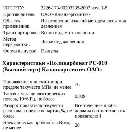
ГОСТ/ТУ:
2226-173-00203335-2007 изм. 1-5
Производитель:
ОАО «Казаньоргсинтез»
Область
Изготовление изделий методом литья под
применения:
давлением.
Транспортировка:
Всеми видами транспорта
Метод
Литье под давлением
переработки:
Форма выпуска:
Гранулы
Характеристики «Поликарбонат РС-010
(Высший сорт) Казаньоргсинтез ОАО»
Напряжение при сжатии при
76
пределе текучести,МПа, не менее
Тангенс угла диэлектрических
0,009
потерь, 10^6 Гц, не более
Разброс показателя текучести
Все точечные пробы
расплава в пределах партии,%, не
должны соответствовать
более
показателю 1
Электрическая прочность кВ/мм,
20
не менее