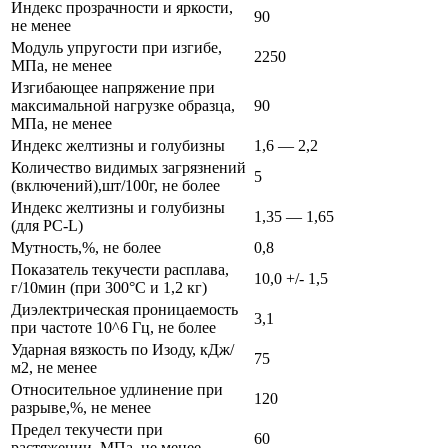
Индекс прозрачности и яркости,
90
не менее
Модуль упругости при изгибе,
2250
МПа, не менее
Изгибающее напряжение при
максимальной нагрузке образца,
90
МПа, не менее
Индекс желтизны и голубизны
1,6 — 2,2
Количество видимых загрязнений
5
(включений),шт/100г, не более
Индекс желтизны и голубизны
1,35 — 1,65
(для PC-L)
Мутность,%, не более
0,8
Показатель текучести расплава,
10,0 +/- 1,5
г/10мин (при 300°С и 1,2 кг)
Диэлектрическая проницаемость
3,1
при частоте 10^6 Гц, не более
Ударная вязкость по Изоду, кДж/
75
м2, не менее
Относительное удлинение при
120
разрыве,%, не менее
Предел текучести при
60
растяжении, МПа, не менее