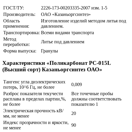
ГОСТ/ТУ:
2226-173-00203335-2007 изм. 1-5
Производитель:
ОАО «Казаньоргсинтез»
Область
Изготовление изделий методом литья под
применения:
давлением.
Транспортировка:
Всеми видами транспорта
Метод
Литье под давлением
переработки:
Форма выпуска:
Гранулы
Характеристики «Поликарбонат РС-015L
(Высший сорт) Казаньоргсинтез ОАО»
Тангенс угла диэлектрических
0,009
потерь, 10^6 Гц, не более
Разброс показателя текучести
Все точечные пробы
расплава в пределах партии,%,
должны соответствовать
не более
показателю 1
Электрическая прочность кВ/
20
мм, не менее
Индекс прозрачности и яркости,
90
не менее