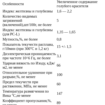
Увеличенное содержание
Особенности
голубого красителя
Индекс желтизны и голубизны
1,6 — 2,2
Количество видимых
загрязнений
5
(включений),шт/100г, не более
Индекс желтизны и голубизны
1,35 — 1,65
(для PC-L)
Мутность,%, не более
0,8
Показатель текучести расплава,
15 +/- 1,5
г/10мин (при 300°С и 1,2 кг)
Диэлектрическая проницаемость
3,1
при частоте 10^6 Гц, не более
Ударная вязкость по Изоду, кДж/
66
м2, не менее
Относительное удлинение при
100
разрыве,%, не менее
Предел текучести при
60
растяжении, МПа, не менее
Температура размягчения по
147
Вика °С,не менее
Коэффициент пропускания,%,
89
не менее