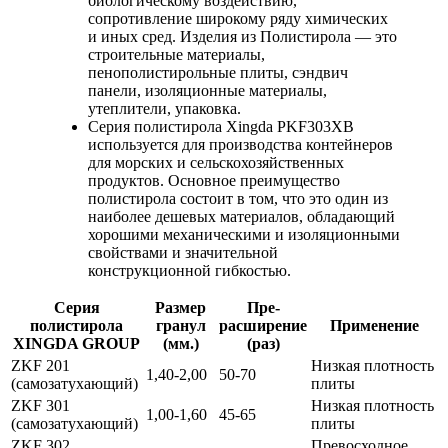
биологическому воздействию,
сопротивление широкому ряду химических
и иных сред. Изделия из Полистирола — это
строительные материалы,
пенополистирольные плиты, сэндвич
панели, изоляционные материалы,
утеплители, упаковка.
Серия полистирола Xingda PKF303XB
используется для производства контейнеров
для морских и сельскохозяйственных
продуктов. Основное преимущество
полистирола состоит в том, что это один из
наиболее дешевых материалов, обладающий
хорошими механическими и изоляционными
свойствами и значительной
конструкционной гибкостью.
Серия
Размер
Пре-
полистирола
гранул
расширение
Применение
XINGDA GROUP
(мм.)
(раз)
ZKF 201
Низкая плотность
1,40-2,00
50-70
(самозатухающий)
плиты
ZKF 301
Низкая плотность
1,00-1,60
45-65
(самозатухающий)
плиты
ZKF 302
Превосходное