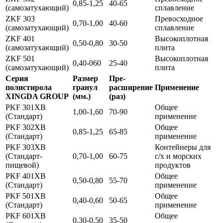
0,85-1,25
40-65
(самозатухающий)
сплавление
ZKF 303
Превосходное
0,70-1,00
40-60
(самозатухающий)
сплавление
ZKF 401
Высокоплотная
0,50-0,80
30-50
(самозатухающий)
плита
ZKF 501
Высокоплотная
0,40-060
25-40
(самозатухающий)
плита
Серия
Размер
Пре-
полистирола
гранул
расширение
Применение
XINGDA GROUP
(мм.)
(раз)
PKF 301XB
Общее
1,00-1,60
70-90
(Стандарт)
применение
PKF 302XB
Общее
0,85-1,25
65-85
(Стандарт)
применение
PKF 303XB
Контейнеры для
(Стандарт-
0,70-1,00
60-75
с/х и морских
пищевой)
продуктов
PKF 401XB
Общее
0,50-0,80
55-70
(Стандарт)
применение
PKF 501XB
Общее
0,40-0,60
50-65
(Стандарт)
применение
PKF 601XB
Общее
0,30-0,50
35-50