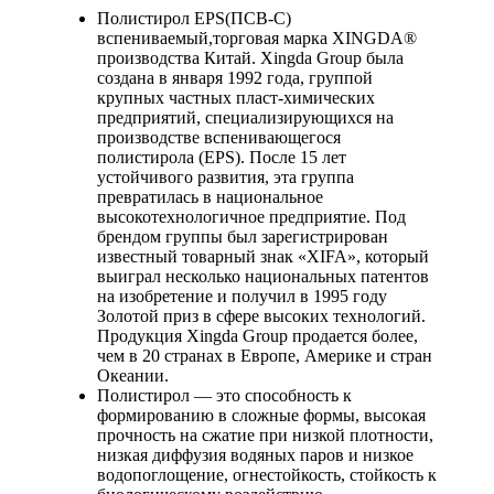
Полистирол EPS(ПСВ-С)
вспениваемый,торговая марка XINGDA®
производства Китай. Xingda Group была
создана в января 1992 года, группой
крупных частных пласт-химических
предприятий, специализирующихся на
производстве вспенивающегося
полистирола (EPS). После 15 лет
устойчивого развития, эта группа
превратилась в национальное
высокотехнологичное предприятие. Под
брендом группы был зарегистрирован
известный товарный знак «XIFA», который
выиграл несколько национальных патентов
на изобретение и получил в 1995 году
Золотой приз в сфере высоких технологий.
Продукция Xingda Group продается более,
чем в 20 странах в Европе, Америке и стран
Океании.
Полистирол — это способность к
формированию в сложные формы, высокая
прочность на сжатие при низкой плотности,
низкая диффузия водяных паров и низкое
водопоглощение, огнестойкость, стойкость к