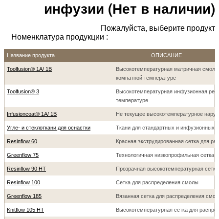
инфузии (Нет в наличии)
Пожалуйста, выберите продукт
Номенклатура продукции :
Название продукта
ОПИСАНИЕ
Toolfusion® 1A/ 1B
Высокотемпературная матричная смола
комнатной температуре
Toolfusion® 3
Высокотемпературная инфузионная рез
температуре
Infusioncoat® 1A/ 1B
Не текущее высокотемпературнoе наруж
Угле- и стеклоткани для оснастки
Ткани для стандартных и инфузионных п
Resinflow 60
Красная экструдированная сетка для р
Greenflow 75
Технологичная низкопрофильная сетка 
Resinflow 90 HT
Прозрачная высокотемпературная сетка
Resinflow 100
Сетка для распределения смолы
Greenflow 185
Вязанная сетка для распределения смо
Knitflow 105 HT
Высокотемпературная сетка для распре