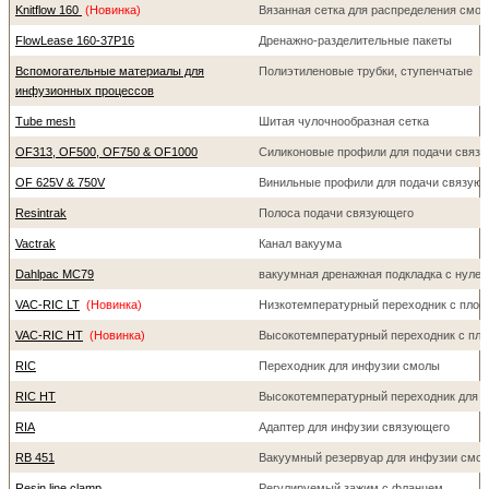
Knitflow 160
(Новинка)
Вязанная сетка для распределения смо
FlowLease 160-37P16
Дренажно-разделительные пакеты
Вспомогательные материалы для
Полиэтиленовые трубки, ступенчатые
инфузионных процессов
Tube mesh
Шитая чулочнообразная сетка
OF313, OF500, OF750 & OF1000
Силиконовые профили для подачи связ
OF 625V & 750V
Винильные профили для подачи связую
Resintrak
Полоса подачи связующего
Vactrak
Канал вакуума
Dahlpac MC79
вакуумная дренажная подкладка с нуле
VAC-RIC LT
(Новинка)
Низкотемпературный переходник с плос
VAC-RIC HT
(Новинка)
Высокотемпературный переходник с пло
RIC
Переходник для инфузии смолы
RIC HT
Высокотемпературный переходник для 
RIA
Адаптер для инфузии связующего
RB 451
Вакуумный резервуар для инфузии смо
Resin line clamp
Регулируемый зажим с фланцем