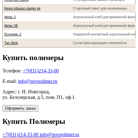
Resin infusion starter kit
Стартовый пакет для начинающих
Airtac 2
Аэрозольный клей для временной фикса
Airtac 2E
Аэрозольный клей для временной фикса
Econotac 2
Недорогой контактный аэрозольный клей
Tac-Strip
Сухая фиксирующая стеклолента
Купить полимеры
Телефон:
+7(831)214-33-00
E-mail:
info@povpolimer.ru
Адрес: г. Н. Новгород,
ул. Белозерская, д.5, пом. П1, оф.1.
Оформить заказ
Купить Полимеры
+7(831)214-33-00
info@povpolimer.ru