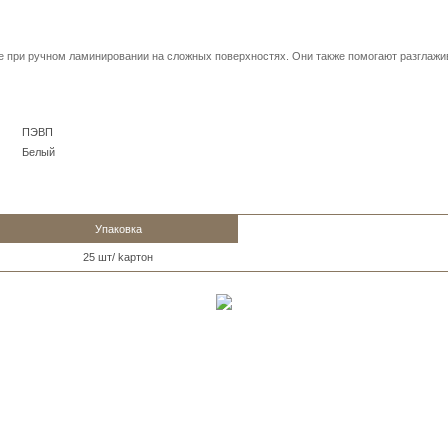
же при ручном ламинировании на сложных поверхностях. Они также помогают разглажи
ПЭВП
Белый
Упаковка
25 шт/ kартон