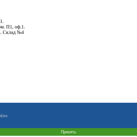
1.
ом. П1, оф.1.
4. Склад №4
kies
Принять