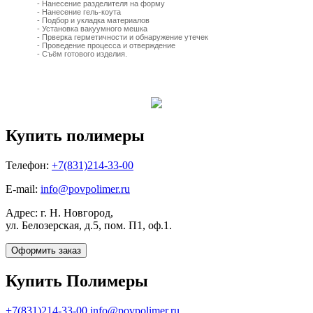
- Нанесение разделителя на форму
- Нанесение гель-коута
- Подбор и укладка материалов
- Установка вакуумного мешка
- Прверка герметичности и обнаружение утечек
- Проведение процесса и отверждение
- Съём готового изделия.
Купить полимеры
Телефон:
+7(831)214-33-00
E-mail:
info@povpolimer.ru
Адрес: г. Н. Новгород,
ул. Белозерская, д.5, пом. П1, оф.1.
Оформить заказ
Купить Полимеры
+7(831)214-33-00
info@povpolimer.ru