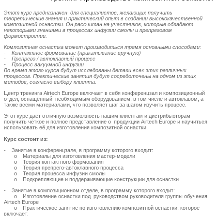
Этот курс предназначен для специалистов, желающих получить
теоретические знания и практический опыт в создании высококачественной
композитной оснастки. Он рассчитан на участников, которые обладают
некоторыми знаниями в процессах инфузии смолы и препреговом
формостроении.
Композитная оснастка может производиться тремя основными способами:
- Контактное формование (прикатывание вручную)
- Препрего / автоклавный процесс
- Процесс вакуумной инфузии
Во время этого курса будут исследованы детали всех этих различных
процессов. Практические занятия будут сосредоточены на одном из этих
методов, согласно выбору клиента.
Центр тренинга Airtech Europe включает в себя конференцзал и композиционный
отдел, оснащённый необходимым оборудованием, в том числе и автоклавом, а
также всеми материалами, что позволяет шаг за шагом изучить процесс.
Этот курс даёт отличную возможность нашим клиентам и дистрибьюторам
получить чёткое и полное представление о продукции Airtech Europe и научиться
использовать её для изготовления композитной оснастки.
Курс состоит из:
- Занятие в конференцзале, в программу которого входит:
o Материалы для изготовления мастер-модели
o Теория контактного формования
o Теория препрего-автоклавного процесса
o Теория процесса инфузии смолы
o Подкрепляющие и поддерживающие конструкции для оснастки
- Занятие в композиционном отделе, в программу которого входит:
o Изготовление оснастки под руководством руководителя группы обучения
Airtech Europe
o Практическое занятие по изготовлению композитной оснастки, которое
включает: