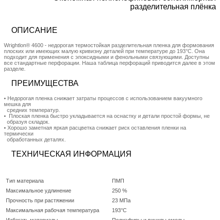
разделительная плёнка
ОПИСАНИЕ
Wrightlon® 4600 - недорогая термостойкая разделительная пленка для формования
плоских или имеющих малую кривизну деталей при температуре до 193°C. Она
подходит для применения с эпоксидными и фенольными связующими. Доступны
все стандартные перфорации. Наша таблица перфораций приводится далее в этом
разделе.
ПРЕИМУЩЕСТВА
• Недорогая пленка снижает затраты процессов с использованием вакуумного
мешка для
средних температур.
• Плоская пленка быстро укладывается на оснастку и детали простой формы, не
образуя складок.
• Хорошо заметная яркая расцветка снижает риск оставления пленки на
термически
обработанных деталях.
ТЕХНИЧЕСКАЯ ИНФОРМАЦИЯ
Тип материала
ПМП
Максимальное удлинение
250 %
Прочность при растяжении
23 МПа
Максимальная рабочая температура
193°C
Избегать материалы
Полиэфиры и винилы смолы