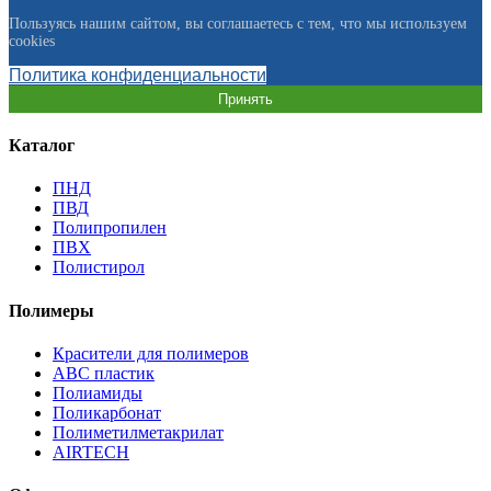
Пользуясь нашим сайтом, вы соглашаетесь с тем, что мы используем
cookies
Политика конфиденциальности
Принять
Каталог
ПНД
ПВД
Полипропилен
ПВХ
Полистирол
Полимеры
Красители для полимеров
АВС пластик
Полиамиды
Поликарбонат
Полиметилметакрилат
AIRTECH