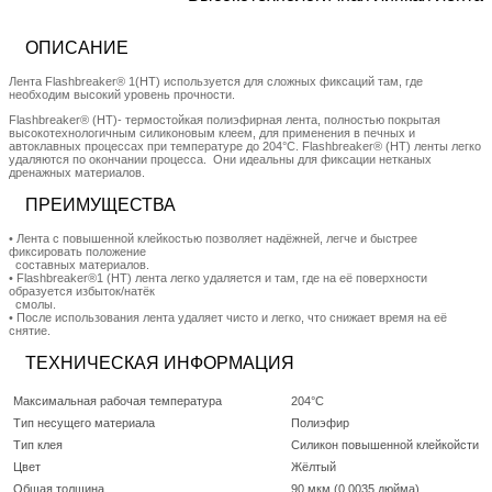
ОПИСАНИЕ
Лента Flashbreaker® 1(HT) используется для сложных фиксаций там, где
необходим высокий уровень прочности.
Flashbreaker® (HT)- термостойкая полиэфирная лента, полностью покрытая
высокотехнологичным силиконовым клеем, для применения в печных и
автоклавных процессах при температуре до 204°C. Flashbreaker® (HT) ленты легко
удаляются по окончании процесса. Они идеальны для фиксации нетканых
дренажных материалов.
ПРЕИМУЩЕСТВА
• Лента с повышенной клейкостью позволяет надёжней, легче и быстрее
фиксировать положение
составных материалов.
• Flashbreaker®1 (HT) лента легко удаляется и там, где на её поверхности
образуется избыток/натёк
смолы.
• После использования лента удаляет чисто и легко, что снижает время на её
снятие.
ТЕХНИЧЕСКАЯ ИНФОРМАЦИЯ
Максимальная рабочая температура
204°C
Тип несущего материала
Полиэфир
Тип клея
Силикон повышенной клейкойсти
Цвет
Жёлтый
Общая толщина
90 мкм (0,0035 дюйма)