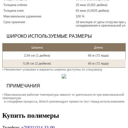
Толщина плёнки
25 мкм (0,001 дюйма)
Толщина клея
65 мкм (0,0025 дюйма)
Максимальное удлинение
100 %
Срок хранения
18 месяцев от даты отгрузки при у
складирования в оригинальной упа
ШИРОКО ИСПОЛЬЗУЕМЫЕ РАЗМЕРЫ
Ширина
Длина
2,54 см (1 дюйма)
66 м (72 ярда)
5,08 см (2 дюймов)
66 м (72 ярда)
• Hекомплект-упаковки и варианты ширины доступны по спецзаказу.
ПРИМЕЧАНИЯ
• Максимальная рабочая температура зависит от длительности при максимальной
температуре
и специфики процесса, Airtech рекомендует провести тест перед использованием.
Купить полимеры
Телефон:
+7(831)214-33-00