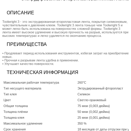
ОПИСАНИЕ
Toolwright 3 - это экструдированная второпластовая лента, покрытая силиконовым,
чувствительным к давлению клеем. Toolwright 3 лента тоньше чем Toolwright 5 и
может легко быть использована на поверхностях сложной формы. Toolwright 3
лента имеет высокое удлинение и высокую прочность на разрыв, используется при
высоких температурах и легко удаляется по окончанию процесса.
ПРЕИМУЩЕСТВА
• Продлевает период использования инструментов, избегая затрат на приобретение
новых.
• Прочная к разрывам лента удобна в применении.
• Улучшает качество поверхности.
ТЕХНИЧЕСКАЯ ИНФОРМАЦИЯ
Максимальная рабочая температура
260°C
Тип несущего материала
Эктрудированный фторопласт
Тип клея
Силикон
Цвет
Cветло-оранжевый
Общая толщина
75 мкм (0,003 дюйма)
Толщина плёнки
50 мкм (0,002 дюйма)
Толщина клея
25 мкм (0,001 дюйма)
Максимальное удлинение
350 %
Срок хранения
18 месяцев от даты отгрузки при у