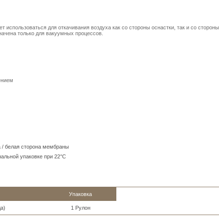
 использоваться для откачивания воздуха как со стороны оснастки, так и со сторон
ачена только для вакуумных процессов.
ением
 / белая сторона мембраны
нальной упаковке при 22°C
Упаковка
да)
1 Рулон