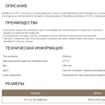
ОПИСАНИЕ
Dahltexx® SP-2 состоит из полиэфирной ткани и семиперманентной мембраны и может
и воздушных включений в процессе формования. Мембрана Dahltexx® SP-2 предназн
ПРЕИМУЩЕСТВА
• Улучшает качество ламината при освобождении захваченного воздуха из смолы в
процессе вакуумной инфузии.
• Сокращение отходов смолы, блокируя поток смолы в вакуумные коллекторы.
• Процесс инфузии при изготовлении сложных деталей происходит быстрее с упрощ
линейного потока смолы.
ТЕХНИЧЕСКАЯ ИНФОРМАЦИЯ
Тип волокна
Нейлон
Максимальная рабочая температура
177°C
Вес
140 г/м²
Цвет
Светло-голубая сторона материала
Срок хранения
Неограничен при хранении в ориги
РАЗМЕРЫ
Ширина
Длина
147 см (58 дюймов)
150 м (164 яр