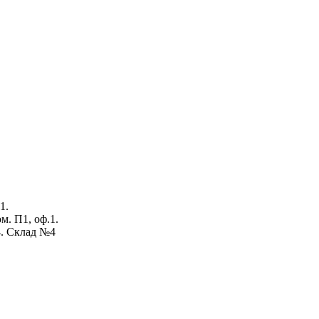
1.
ом. П1, оф.1.
4. Склад №4