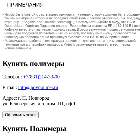
ПРИМЕЧАНИЯ
• Чтобы быть снятой с застывшего ламината, тканевая сторона должна быть обращё
так как мембраная сторона не обладает свойствами лёгкого отслоения (см. преды
страницу - "Bagside and Toolside Breathing" ). Пожалуйста имейте в виду, что EADS
Deutschland, Ottobrun Германия владеет Европейским патентом EP 1 181 149 B1 по
инфузии вместе с партнерами других стран. В этом вакуумном процессе использу
целый ряд продуктов изготовленных на Airtech, поэтому конечному пользователю
необходимо первоначально проконсультироваться с EADS по их применению.
• Максимальная рабочая температура зависит от длительности при максимальной
температуре и специфики процесса, Airtech рекомендует провести тест перед
использованием.
Купить полимеры
Телефон:
+7(831)214-33-00
E-mail:
info@povpolimer.ru
Адрес: г. Н. Новгород,
ул. Белозерская, д.5, пом. П1, оф.1.
Оформить заказ
Купить Полимеры