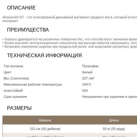
ОПИСАНИЕ
Airweave® N7 - это полиэфирный дренажный материал среднего веса, который испол
материал.
ПРЕИМУЩЕСТВА
• Хорошо драпируется на различных поверхностях, что способствует экономии вре
• Более высокие эксплуатационные показатели при выходе избытка связующего, ле
• Возможно изменение ширины при продольной резке или вырезание различных фор
ТЕХНИЧЕСКАЯ ИНФОРМАЦИЯ
Тип волокна
Полиэфир
Цвет
Белый
Вес (Синтетика)
237 г/м²
Максимальная рабочая температура
204°C
огнестойкий
N/A
Срок хранения
Неограничен при хранении в ориги
РАЗМЕРЫ
Ширина
Длина
152 см (60 дюймов)
50 м (55 ярда)