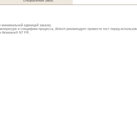
специальный заказ
я минимальной единицей заказа).
мпературе и специфики процесса, Airtech рекомендует провести тест перед использо
и Airweave® N7 FR.