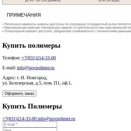
до 457 см (180 дюймов)
50 м (55 ярда)
ПРИМЕЧАНИЯ
• Pазличные варианты ширины доступны по спецзаказу (стандартный рулон являетс
• Максимальная рабочая температура зависит от длительности при максимальной те
• Огнеупорный вариант доступен, предлагаем ознакомиться с техническими данным
Купить полимеры
Телефон:
+7(831)214-33-00
E-mail:
info@povpolimer.ru
Адрес: г. Н. Новгород,
ул. Белозерская, д.5, пом. П1, оф.1.
Оформить заказ
Купить Полимеры
+7(831)214-33-00
info@povpolimer.ru