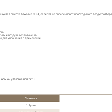
ьзуется вместо Airweave ® N4, если тот не обеспечивает необходимого воздухоотбора
мени.
тучих и воздушных включений.
м для упрощения в применении.
нальной упаковке при 22°C
Упаковка
1 Рулон