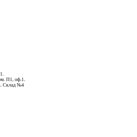
1.
ом. П1, оф.1.
4. Склад №4