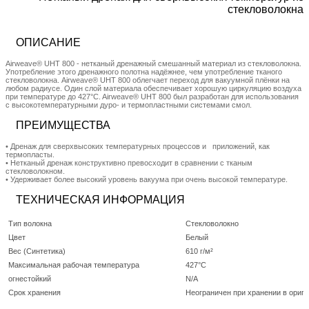
стекловолокна
ОПИСАНИЕ
Airweave® UHT 800 - нетканый дренажный смешанный материал из стекловолокна.
Употребление этого дренажного полотна надёжнее, чем употребление тканого
стекловолокна. Airweave® UHT 800 облегчает переход для вакуумной плёнки на
любом радиусе. Один слой материала обеспечивает хорошую циркуляцию воздуха
при температуре до 427°C. Airweave® UHT 800 был разработан для использования
с высокотемпературными дуро- и термопластными системами смол.
ПРЕИМУЩЕСТВА
• Дренаж для сверхвысоких температурных процессов и приложений, как
термопласты.
• Нетканый дренаж конструктивно превосходит в сравнении с тканым
стекловолокном.
• Удерживает более высокий уровень вакуума при очень высокой температуре.
ТЕХНИЧЕСКАЯ ИНФОРМАЦИЯ
Тип волокна
Стекловолокно
Цвет
Белый
Вес (Синтетика)
610 г/м²
Максимальная рабочая температура
427°C
огнестойкий
N/A
Срок хранения
Неограничен при хранении в ориги