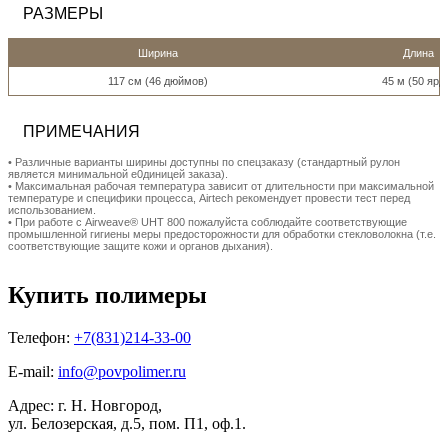
РАЗМЕРЫ
Ширина
Длина
117 см (46 дюймов)
45 м (50 ярд
ПРИМЕЧАНИЯ
• Pазличные варианты ширины доступны по спецзаказу (стандартный рулон
является минимальной е0диницей заказа).
• Максимальная рабочая температура зависит от длительности при максимальной
температуре и специфики процесса, Airtech рекомендует провести тест перед
использованием.
• При работе с Airweave® UHT 800 пожалуйста соблюдайте соответствующие
промышленной гигиены меры предосторожности для обработки стекловолокна (т.е.
соответствующие защите кожи и органов дыхания).
Купить полимеры
Телефон:
+7(831)214-33-00
E-mail:
info@povpolimer.ru
Адрес: г. Н. Новгород,
ул. Белозерская, д.5, пом. П1, оф.1.