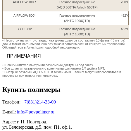
AIRFLOW 100R
Гаечное подсоединение
260°C 
(AQD 500TF/ Airlock 550TF)
AIRFLOW 800*
Гаечное подсоединение
482°C 
(AHTC 1000QTD)
BBH 1080*
Гаечное подсоединение
482°C 
(AHTC 1000QTD)
• Несмотря на то, что стандартная длина шлангов составляет 10 футов ( 3 метра),
длина может быть выполнена поз заказ в зависимости от конкретных требований.
Обращайтесь в Airtech для подробной информации.
ПРИМЕЧАНИЯ
• Шланги Airflow с быстрыми разъемами доступны под заказ.
• Все шланги поставляются с конечными фитингами 1/4 дюйма NPT.
* Быстрые разъемы AQD 500TF и Airlock 450TF socket могут использоваться в
процессах при низких температурах.
Купить полимеры
Телефон:
+7(831)214-33-00
E-mail:
info@povpolimer.ru
Адрес: г. Н. Новгород,
ул. Белозерская, д.5, пом. П1, оф.1.