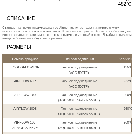
482°С
ОПИСАНИЕ
Стандартная номенклатура шлангов Airtech включает шланги, которые могут
использоваться в печах и автоклавах. Шланги и соединения были разработаны для
использования в зависимости от температуры и условий в цехе. В таблице ниже вы
найдете более подробную информацию.
РАЗМЕРЫ
Ссылка продукта
Тип подсоединения
Service T
ECONOFLOW 59R
Гаечное подсоединение
135°C 
(AQD 500TF)
AIRFLOW 65R
Гаечное подсоединение
232°C 
(AQD 500TF)
AIRFLOW 100
Гаечное подсоединение
260°C 
(AQD 500TF/ Airlock 550TF)
AIRFLOW 100S
Гаечное подсоединение
260°C 
(AQD 500TF/ Airlock 550TF)
AIRFLOW 100
Гаечное подсоединение
260°C 
ARMOR SLEEVE
(AQD 500TF/ Airlock 550TF)