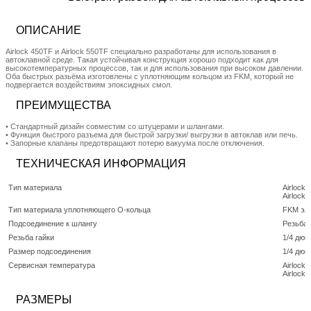
ОПИСАНИЕ
Airlock 450TF и Airlock 550TF специально разработаны для использования в
автоклавной среде. Такая устойчивая конструкция хорошо подходит как для
высокотемпературных процессов, так и для использования при высоком давлении.
Оба быстрых разьёма изготовлены с уплотняющим кольцом из FKM, который не
подвергается воздействиям эпоксидных смол.
ПРЕИМУЩЕСТВА
• Стандартный дизайн совместим со штуцерами и шлангами.
• Функция быстрого разъема для быстрой загрузки/ выгрузки в автоклав или печь.
• Запорные клапаны предотвращают потерю вакуума после отключения.
ТЕХНИЧЕСКАЯ ИНФОРМАЦИЯ
Тип материала
Airlock
Airlock 
Тип материала уплотняющего О-кольца
FKM эл
Подсоединение к шлангу
Резьба
Резьба гайки
1/4 дюй
Размер подсоединения
1/4 дюй
Сервисная температура
Airlock
Airlock
РАЗМЕРЫ