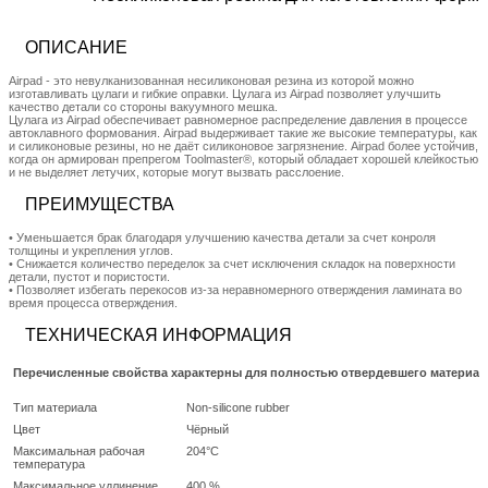
ОПИСАНИЕ
Airpad - это невулканизованная несиликоновая резина из которой можно
изготавливать цулаги и гибкие оправки. Цулага из Аirpad позволяет улучшить
качество детали со стороны вакуумного мешка.
Цулага из Airpad обеспечивает равномерное распределение давления в процессе
автоклавного формования. Airpad выдерживает такие же высокие температуры, как
и силиконовые резины, но не даёт силиконовое загрязнение. Airpad более устойчив,
когда он армирован препрегом Toolmaster®, который обладает хорошей клейкостью
и не выделяет летучих, которые могут вызвать расслоение.
ПРЕИМУЩЕСТВА
• Уменьшается брак благодаря улучшению качества детали за счет конроля
толщины и укрепления углов.
• Снижается количество переделок за счет исключения складок на поверхности
детали, пустот и пористости.
• Позволяет избегать перекосов из-за неравномерного отверждения ламината во
время процесса отверждения.
ТЕХНИЧЕСКАЯ ИНФОРМАЦИЯ
Перечисленные свойства характерны для полностью отвердевшего материал
Тип материала
Non-silicone rubber
Цвет
Чёрный
Максимальная рабочая
204°C
температура
Максимальное удлинение
400 %