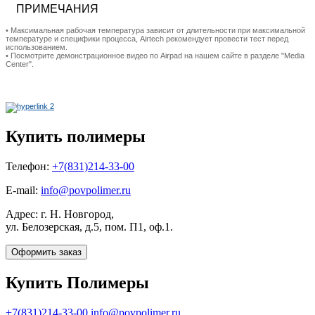
ПРИМЕЧАНИЯ
• Максимальная рабочая температура зависит от длительности при максимальной
температуре и специфики процесса, Airtech рекомендует провести тест перед
использованием.
• Посмотрите демонстрационное видео по Airpad на нашем сайте в разделе "Media
Center".
Купить полимеры
Телефон:
+7(831)214-33-00
E-mail:
info@povpolimer.ru
Адрес: г. Н. Новгород,
ул. Белозерская, д.5, пом. П1, оф.1.
Оформить заказ
Купить Полимеры
+7(831)214-33-00
info@povpolimer.ru