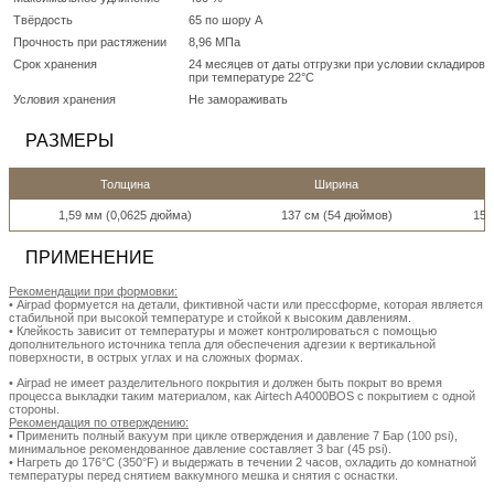
Твёрдость
65 по шору A
Прочность при растяжении
8,96 МПа
Срок хранения
24 месяцев от даты отгрузки при условии складирова
при температуре 22°C
Условия хранения
Не замораживать
РАЗМЕРЫ
Толщина
Ширина
1,59 мм (0,0625 дюйма)
137 см (54 дюймов)
15,
ПРИМЕНЕНИЕ
Рекомендации при формовки:
• Airpad формуется на детали, фиктивной части или прессформе, которая является
стабильной при высокой температуре и стойкой к высоким давлениям.
• Клейкость зависит от температуры и может контролироваться с помощью
дополнительного источника тепла для обеспечения адгезии к вертикальной
поверхности, в острых углах и на сложных формах.
• Аirpad не имеет разделительного покрытия и должен быть покрыт во время
процесса выкладки таким материалом, как Airtech A4000BOS с покрытием с одной
стороны.
Рекомендация по отверждению:
• Применить полный вакуум при цикле отверждения и давление 7 Бар (100 psi),
минимальное рекомендованное давление составляет 3 bar (45 psi).
• Нагреть до 176°C (350°F) и выдержать в течении 2 часов, охладить до комнатной
температуры перед снятием ваккумного мешка и снятия с оснастки.