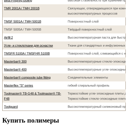
Beta Prepreg tooling
Высокая стабильность при хранении при
TMR 2001A / TMH 2001B
Связующее, отверждающееся при комнат
высокотемпературных процессов
TMSF 5001A / TMH 5001B
Поверхностный слой
TMSF 5005A / TMH 5005B
Твёрдый поверхностный слой
Airfill 2
Высокотемпературная паста для быстро
Угле- и стеклоткани для оснастки
Ткани для стандартных и инфузионных п
TMSFR 5100A / TMSFHR 5100B
Поверхностный слой, сливающийся с н
Masterbar® 300
Высокотемпературные стекло-эпоксидн
Masterbar® 400
Высокотемпературные угле-эпоксидные
Masterbar® composite tube fitting
Соединительные элементы
Masterflex ''S'' series
гибкий спиральный профиль
Toolmaster® TB-G48 & Toolmaster® TB-
Термостойкие угле-эпоксидные плиты дл
F48
Термостойкие стекло-эпоксидные плиты 
Toolguard
Высокотемпературный силиконовый про
Купить полимеры