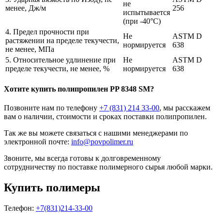
не
менее, Дж/м
256
испытывается
(при -40°C)
4. Предел прочности при
Не
ASTM D
растяжении на пределе текучести,
нормируется
638
не менее, МПа
5. Относительное удлинение при
Не
ASTM D
пределе текучести, не менее, %
нормируется
638
Хотите
купить полипропилен
PP 8348 SM?
Позвоните нам по телефону
+7 (831) 214 33-00
, мы расскажем
вам о наличии, стоимости и сроках поставки полипропилен.
Так же вы можете связаться с нашими менеджерами по
электронной почте:
info@povpolimer.ru
Звоните, мы всегда готовы к долговременному
сотрудничеству по поставке полимерного сырья любой марки.
Купить полимеры
Телефон:
+7(831)214-33-00