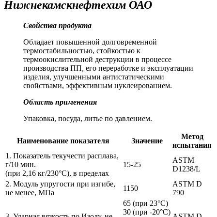
Нижнекамскнефтехим ОАО
Свойства продукта
Обладает повышенной долговременной
термостабильностью, стойкостью к
термоокислительной деструкции в процессе
производства ПП, его переработке и эксплуатации
изделия, улучшенными антистатическими
свойствами, эффективным нуклеированием.
Область применения
Упаковка, посуда, литье по давлением.
Метод
Наименование показателя
Значение
испытания
1. Показатель текучести расплава,
ASTM
г/10 мин.
15-25
D1238/L
(при 2,16 кг/230°С), в пределах
2. Модуль упругости при изгибе,
ASTM D
1150
не менее, МПа
790
65 (при 23°C)
30 (при -20°C)
3. Ударная вязкость по Изоду, не
ASTM D