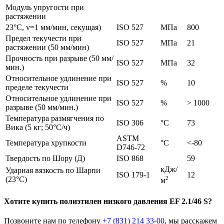
Модуль упругости при
растяжении
23°C, v=1 мм/мин, секущая)
ISO 527
МПа
800
Предел текучести при
ISO 527
МПа
21
растяжении (50 мм/мин)
Прочность при разрыве (50 мм/
ISO 527
МПа
32
мин.)
Относительное удлинение при
ISO 527
%
10
пределе текучести
Относительное удлинение при
ISO 527
%
> 1000
разрыве (50 мм/мин.)
Температура размягчения по
ISO 306
°C
73
Вика (5 кг; 50°C/ч)
ASTM
Температура хрупкости
°C
<-80
D746-72
Твердость по Шору (Д)
ISO 868
59
кДж/
Ударная вязкость по Шарпи
ISO 179-1
12
(23°C)
2
м
Хотите
купить полиэтилен низкого давления
EF 2.1/46 S?
Позвоните нам по телефону
+7 (831) 214 33-00
, мы расскажем