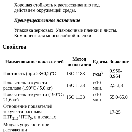
Хорошая стойкость к растрескиванию под
действием окружаещей среды.
Преимущественное назначение
Упаковка зерновых. Упаковочные пленки и листы.
Компонент для многослойной пленки.
Свойства
Метод
Наименование показателей
Ед.изм.
Значение
испытания
0.950-
Плотность (при 23±0,5)°C
ISO 1183
3
г/см
0,954
Показатель текучести
г/10
ISO 1133
2,5-3,3
расплава (190°C / 5,0 кг)
мин.
Показатель текучести (190°C /
г/10
ISO 1133
55,0-65,0
21,6 кг)
мин.
Отношение показателей
текучести расплава
17-25
ПТР
/ ПТР
, в пределах
21.6
5
Модуль упругости при
растяжении