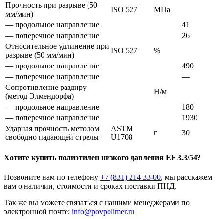
Прочность при разрыве (50
ISO 527
МПа
мм/мин)
— продольное направление
41
— поперечное направление
26
Относительное удлинение при
ISO 527
%
разрыве (50 мм/мин)
— продольное направление
490
— поперечное направление
—
Сопротивление раздиру
Н/м
(метод Элмендорфа)
— продольное направление
180
— поперечное направление
1930
Ударная прочность методом
ASTM
г
30
свободно падающей стрелы
U1708
Хотите
купить полиэтилен низкого давления
EF 3.3/54?
Позвоните нам по телефону
+7 (831) 214 33-00
, мы расскажем
вам о наличии, стоимости и сроках поставки ПНД.
Так же вы можете связаться с нашими менеджерами по
электронной почте:
info@povpolimer.ru