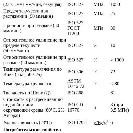
(23°C, v=1 мм/мин, секущая)
ISO 527
МПа
1050
Предел текучести при
ISO 527
МПа
25
растяжении (50 мм/мин)
ISO 527
Прочность при разрыве (50
ГОСТ
МПа
30
мм/мин.)
11260
Относительное удлинение при
пределе текучести
ISO 527
%
10
(50 мм/мин.)
Относительное удлинение при
ISO 527
%
> 1000
разрыве (50 мм/мин.)
Температура размягчения по
ISO 306
°C
73
Вика (5 кг; 50°C/ч)
ASTM
Температура хрупкости
°C
<-80
D746-72
Твердость по Шору (Д)
ISO 868
61
Стойкость к растрескиванию
под действием
ISO CD
8 (при
ч
окружающей среды (80°C, 2%
16770
3,5 МПа)
Arcopal)
Ударная вязкость (23°C)
ISO 179-1
2
6
кДж/м
Потребительские свойства