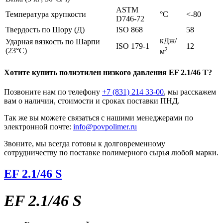
ASTM
Температура хрупкости
°C
<-80
D746-72
Твердость по Шору (Д)
ISO 868
58
кДж/
Ударная вязкость по Шарпи
ISO 179-1
12
(23°C)
2
м
Хотите
купить полиэтилен низкого давления
EF 2.1/46 T?
Позвоните нам по телефону
+7 (831) 214 33-00
, мы расскажем
вам о наличии, стоимости и сроках поставки ПНД.
Так же вы можете связаться с нашими менеджерами по
электронной почте:
info@povpolimer.ru
Звоните, мы всегда готовы к долговременному
сотрудничеству по поставке полимерного сырья любой марки.
EF 2.1/46 S
EF 2.1/46 S