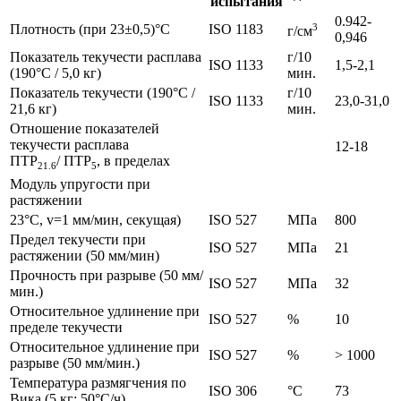
испытания
0.942-
Плотность (при 23±0,5)°C
ISO 1183
3
г/см
0,946
Показатель текучести расплава
г/10
ISO 1133
1,5-2,1
(190°C / 5,0 кг)
мин.
Показатель текучести (190°C /
г/10
ISO 1133
23,0-31,0
21,6 кг)
мин.
Отношение показателей
текучести расплава
12-18
ПТР
/ ПТР
, в пределах
21.6
5
Модуль упругости при
растяжении
23°C, v=1 мм/мин, секущая)
ISO 527
МПа
800
Предел текучести при
ISO 527
МПа
21
растяжении (50 мм/мин)
Прочность при разрыве (50 мм/
ISO 527
МПа
32
мин.)
Относительное удлинение при
ISO 527
%
10
пределе текучести
Относительное удлинение при
ISO 527
%
> 1000
разрыве (50 мм/мин.)
Температура размягчения по
ISO 306
°C
73
Вика (5 кг; 50°C/ч)