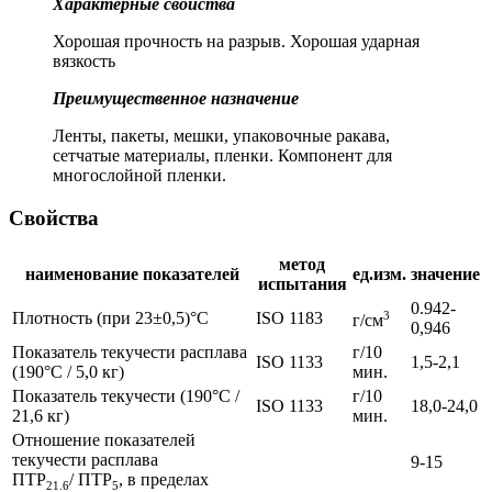
Характерные свойства
Хорошая прочность на разрыв. Хорошая ударная
вязкость
Преимущественное назначение
Ленты, пакеты, мешки, упаковочные ракава,
сетчатые материалы, пленки. Компонент для
многослойной пленки.
Свойства
метод
наименование показателей
ед.изм.
значение
испытания
0.942-
Плотность (при 23±0,5)°C
ISO 1183
3
г/см
0,946
Показатель текучести расплава
г/10
ISO 1133
1,5-2,1
(190°C / 5,0 кг)
мин.
Показатель текучести (190°C /
г/10
ISO 1133
18,0-24,0
21,6 кг)
мин.
Отношение показателей
текучести расплава
9-15
ПТР
/ ПТР
, в пределах
21.6
5