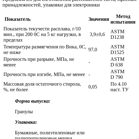
принадлежностей, упаковки для электроники
Метод
Показатель
Значения
испытания
Показатель текучести расплава, г/10
ASTM
мин., при 200 0С на 5 кг нагрузки, в
3,9±0,6
D1238
пределах
Температура размягчения по Вика, 0С,
ASTM
97,0
не ниже
D1525
Прочность при разрыве, МПа, не
ASTM
-
менее
D 638
ASTM
Прочность при изгибе, МПа, не менее
-
D 790
Массовая доля остаточного стирола,
По 4.10
0,05
%, не более
наст. ТУ
Форма выпуска
:
Гранулы
Упаковка:
Бумажные, полиэтиленовые или
полипропиленовые мешки