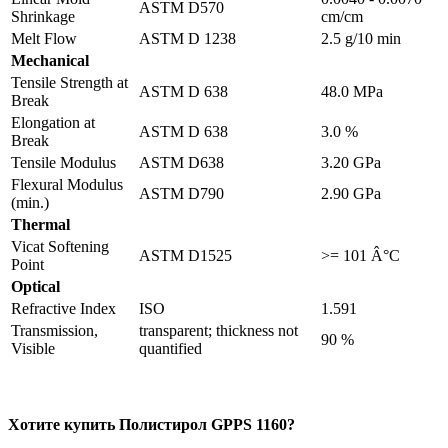
ASTM D570
Shrinkage
cm/cm
Melt Flow
ASTM D 1238
2.5 g/10 min
Mechanical
Tensile Strength at
ASTM D 638
48.0 MPa
Break
Elongation at
ASTM D 638
3.0 %
Break
Tensile Modulus
ASTM D638
3.20 GPa
Flexural Modulus
ASTM D790
2.90 GPa
(min.)
Thermal
Vicat Softening
ASTM D1525
>= 101 Â°C
Point
Optical
Refractive Index
ISO
1.591
Transmission,
transparent; thickness not
90 %
Visible
quantified
Хотите
купить Полистирол
GPPS 1160?