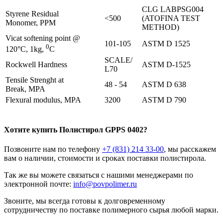
CLG LABPSG004
Styrene Residual
<500
(ATOFINA TEST
Monomer, PPM
METHOD)
Vicat softening point @
101-105
ASTM D 1525
0
120°C, 1kg,
C
SCALE/
Rockwell Hardness
ASTM D-1525
L70
Tensile Strenght at
48 - 54
ASTM D 638
Break, MPA
Flexural modulus, MPA
3200
ASTM D 790
Хотите
купить
Полистирол GPPS 0402?
Позвоните нам по телефону
+7 (831) 214 33-00
, мы расскажем
вам о наличии, стоимости и сроках поставки полистирола.
Так же вы можете связаться с нашими менеджерами по
электронной почте:
info@povpolimer.ru
Звоните, мы всегда готовы к долговременному
сотрудничеству по поставке полимерного сырья любой марки.