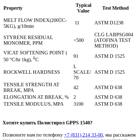
Typical
Property
Test Method
Value
MELT FLOW INDEX(200C-
11
ASTM D1238
5KG), g/10min
CLG LABPSG004
STYRENE RESIDUAL
<500
(ATOFINA TEST
MONOMER, PPM
METHOD)
VICAT SOFTENING POINT (
91
ASTM D 1525
0
50 °C/hr 1kg),
C
L
ROCKWELL HARDNESS
SCALE/
ASTM D 1525
70
TENSILE STRENGTH AT
42
ASTM D 638
BREAK, MPA
ELONGATION AT BREAK, %
2
ASTM D 638
TENSILE MODULUS, MPA
3100
ASTM D 638
Хотите
купить
Полистирол GPPS 1540?
Позвоните нам по телефону
+7 (831) 214 33-00
, мы расскажем