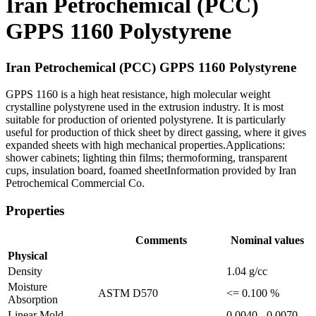
Iran Petrochemical (PCC)
GPPS 1160 Polystyrene
Iran Petrochemical (PCC) GPPS 1160 Polystyrene
GPPS 1160 is a high heat resistance, high molecular weight
crystalline polystyrene used in the extrusion industry. It is most
suitable for production of oriented polystyrene. It is particularly
useful for production of thick sheet by direct gassing, where it gives
expanded sheets with high mechanical properties.Applications:
shower cabinets; lighting thin films; thermoforming, transparent
cups, insulation board, foamed sheetInformation provided by Iran
Petrochemical Commercial Co.
Properties
Comments
Nominal values
Physical
Density
1.04 g/cc
Moisture
ASTM D570
<= 0.100 %
Absorption
Linear Mold
0.0040 - 0.0070