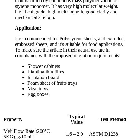
manufactured by continuous mass polymerization of
styrene monomer. It has very high molecular weight,
high heat grade, high melt strength, good clarity and
mechanical strength.
Application:
It is recommended for Polystyrene sheets, and extruded
embossed sheets, and it’s suitable for food applications.
To make sure the article in their actual use are in
compliance with the imposed migration requirements.
Shower cabinets
Lighting thin films
Insulation board
Foam sheet of fruits trays
Meat trays
Egg boxes
Typical
Property
Test Method
Value
Melt Flow Rate (200°C-
1.6 – 2.9
ASTM D1238
5KG), g/10min