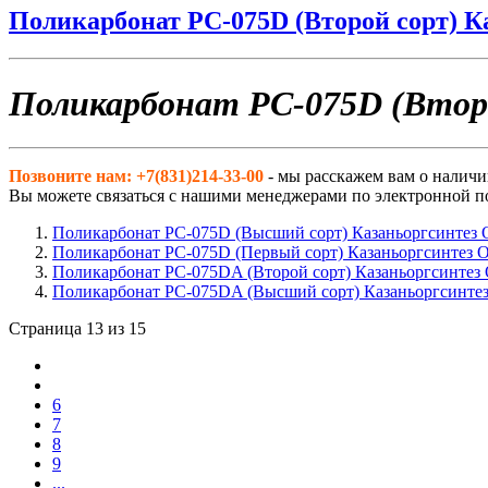
Поликарбонат РС-075D (Второй сорт) 
Поликарбонат РС-075D (Втор
Позвоните нам: +7(831)214-33-00
- мы расскажем вам о наличи
Вы можете связаться с нашими менеджерами по электронной п
Поликарбонат РС-075D (Высший сорт) Казаньоргсинтез
Поликарбонат РС-075D (Первый сорт) Казаньоргсинтез
Поликарбонат РС-075DA (Второй сорт) Казаньоргсинтез
Поликарбонат РС-075DA (Высший сорт) Казаньоргсинте
Страница 13 из 15
6
7
8
9
...