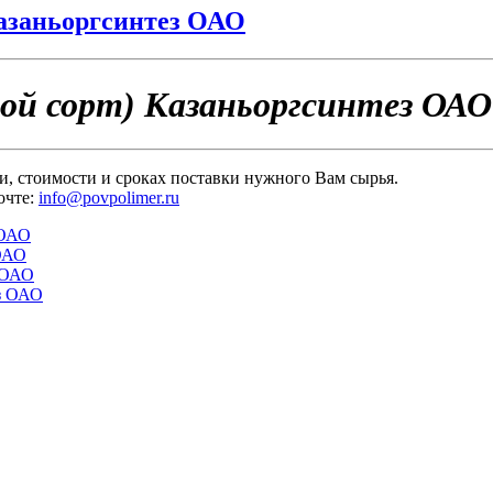
Казаньоргсинтез ОАО
ой сорт) Казаньоргсинтез ОАО
и, стоимости и сроках поставки нужного Вам сырья.
очте:
info@povpolimer.ru
 ОАО
 ОАО
 ОАО
з ОАО