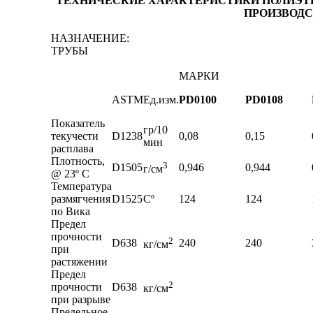
ТЕХНИЧЕСКИЕ ХАРАКТЕРИСТИКИ ПОЛИЭТИ
ПРОИЗВОДСТ
НАЗНАЧЕНИЕ:
ТРУБЫ
МАРКИ
ASTM
Ед.изм.
PD0100
PD0108
Показатель
гр/10
текучести
D1238
0,08
0,15
мин
расплава
Плотность,
3
D1505
0,946
0,944
г/см
@ 23º C
Температура
размягчения
D1525
Сº
124
124
по Вика
Предел
прочности
2
D638
240
240
кг/см
при
растяжении
Предел
2
прочности
D638
кг/см
при разрыве
Предельное