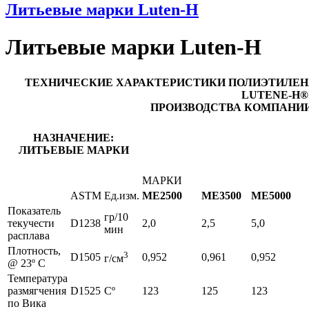
Литьевые марки Luten-H
Литьевые марки Luten-H
ТЕХНИЧЕСКИЕ ХАРАКТЕРИСТИКИ ПОЛИЭТИЛЕНА
LUTENE-H®
ПРОИЗВОДСТВА КОМПАНИИ 
НАЗНАЧЕНИЕ:
ЛИТЬЕВЫЕ МАРКИ
МАРКИ
ASTM
Ед.изм.
ME2500
ME3500
ME5000
Показатель
гр/10
текучести
D1238
2,0
2,5
5,0
мин
расплава
Плотность,
3
D1505
0,952
0,961
0,952
г/см
@ 23º C
Температура
размягчения
D1525
Сº
123
125
123
по Вика