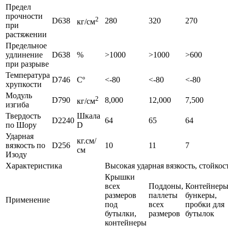
Предел
прочности
2
D638
280
320
270
кг/см
при
растяжении
Предельное
удлинение
D638
%
>1000
>1000
>600
при разрыве
Температура
D746
Сº
<-80
<-80
<-80
хрупкости
Модуль
2
D790
8,000
12,000
7,500
кг/см
изгиба
Твердость
Шкала
D2240
64
65
64
по Шору
D
Ударная
кг.см/
вязкость по
D256
10
11
7
см
Изоду
Характеристика
Высокая ударная вязкость, стойко
Крышки
всех
Поддоны,
Контейнеры
размеров
паллеты
бункеры,
Применение
под
всех
пробки для
бутылки,
размеров
бутылок
контейнеры