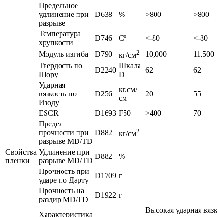
Предельное
удлинение при
D638
%
>800
>800
разрыве
Температура
D746
Сº
<-80
<-80
хрупкости
2
Модуль изгиба
D790
10,000
11,500
кг/см
Твердость по
Шкала
D2240
62
62
Шору
D
Ударная
кг.см/
вязкость по
D256
20
55
см
Изоду
ESCR
D1693
F50
>400
70
Предел
2
прочности при
D882
кг/см
разрыве MD/TD
Свойства
Удлинение при
D882
%
пленки
разрыве MD/TD
Прочность при
D1709
г
ударе по Дарту
Прочность на
D1922
г
раздир MD/TD
Высокая ударная вязк
Характеристика