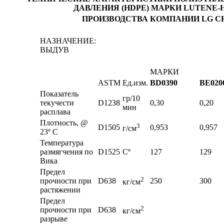
ДАВЛЕНИЯ (HDPE) МАРКИ LUTENE-
ПРОИЗВОДСТВА КОМПАНИИ LG CH
НАЗНАЧЕНИЕ:
ВЫДУВ
МАРКИ
ASTM
Ед.изм.
BD0390
BE020
Показатель
гр/10
текучести
D1238
0,30
0,20
мин
расплава
Плотность, @
3
D1505
0,953
0,957
г/см
23º C
Температура
размягчения по
D1525
Сº
127
129
Вика
Предел
2
прочности при
D638
250
300
кг/см
растяжении
Предел
2
прочности при
D638
кг/см
разрыве