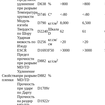
удлинение
D638
%
>800
>800
при разрыве
Температура
D746
Сº
<-80
<-80
хрупкости
Модуль
2
D790
8,000
6,500
кг/см
изгиба
Твердость
Шкала
D2240
62
61
по Шору
D
Ударная
кг.см/
вязкость по
D256
>20
>20
см
Изоду
ESCR
D1693
F50
>3000
>3000
Предел
прочности
2
D882
кг/см
при разрыве
MD/TD
Удлинение
Свойства
при разрыве
D882
%
пленки
MD/TD
Прочность
при ударе
D1709
г
по Дарту
Прочность
на раздир
D1922
г