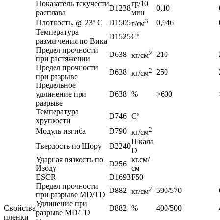
Показатель текучести
гр/10
D1238
0,10
расплава
мин
3
Плотность, @ 23º C
D1505
0,946
г/см
Температура
D1525
Сº
размягчения по Вика
Предел прочности
2
D638
210
кг/см
при растяжении
Предел прочности
2
D638
250
кг/см
при разрыве
Предельное
удлинение при
D638
%
>600
разрыве
Температура
D746
Сº
хрупкости
2
Модуль изгиба
D790
кг/см
Шкала
Твердость по Шору
D2240
D
Ударная вязкость по
кг.см/
D256
Изоду
см
ESCR
D1693
F50
Предел прочности
2
D882
590/570
кг/см
при разрыве MD/TD
Удлинение при
Свойства
D882
%
400/500
разрыве MD/TD
пленки