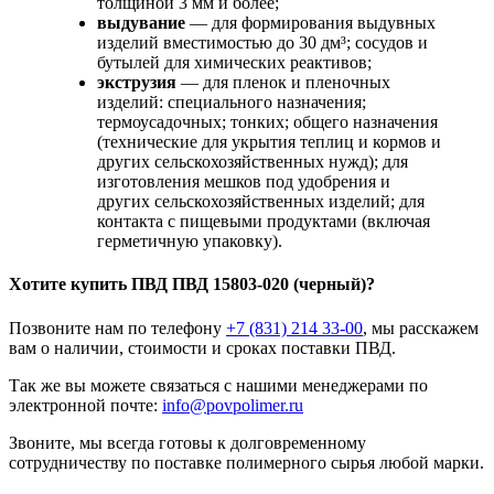
толщиной 3 мм и более;
выдувание
— для формирования выдувных
изделий вместимостью до 30 дм³; сосудов и
бутылей для химических реактивов;
экструзия
— для пленок и пленочных
изделий: специального назначения;
термоусадочных; тонких; общего назначения
(технические для укрытия теплиц и кормов и
других сельскохозяйственных нужд); для
изготовления мешков под удобрения и
других сельскохозяйственных изделий; для
контакта с пищевыми продуктами (включая
герметичную упаковку).
Хотите
купить ПВД
ПВД 15803-020 (черный)?
Позвоните нам по телефону
+7 (831) 214 33-00
, мы расскажем
вам о наличии, стоимости и сроках поставки ПВД.
Так же вы можете связаться с нашими менеджерами по
электронной почте:
info@povpolimer.ru
Звоните, мы всегда готовы к долговременному
сотрудничеству по поставке полимерного сырья любой марки.