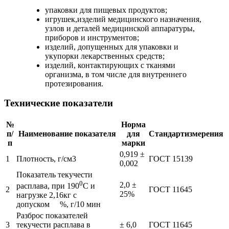
упаковки для пищевых продуктов;
игрушек,изделий медицинского назначения,
узлов и деталей медицинской аппаратуры,
приборов и инструментов;
изделий, допущенных для упаковки и
укупорки лекарственных средств;
изделий, контактирующих с тканями
организма, в том числе для внутреннего
протезирования.
Технические показатели
№
Норма
п/
Наименование показателя
для
Стандарт
измерения
п
марки
0,919 ±
1
Плотность, г/см3
ГОСТ 15139
0,002
Показатель текучести
0
2,0 ±
расплава, при 190
С и
2
ГОСТ 11645
25%
нагрузке 2,16кг с
допуском %, г/10 мин
Разброс показателей
3
текучести расплава в
± 6,0
ГОСТ 11645