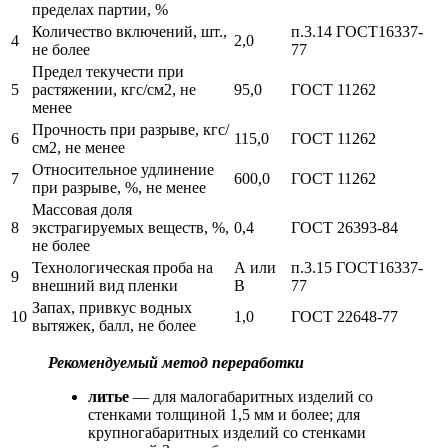
пределах партии, %
Количество включений, шт.,
п.3.14 ГОСТ16337-
4
2,0
не более
77
Предел текучести при
5
растяжении, кгс/см2, не
95,0
ГОСТ 11262
менее
Прочность при разрыве, кгс/
6
115,0
ГОСТ 11262
см2, не менее
Относительное удлинение
7
600,0
ГОСТ 11262
при разрыве, %, не менее
Массовая доля
8
экстрагируемых веществ, %,
0,4
ГОСТ 26393-84
не более
Технологическая проба на
А или
п.3.15 ГОСТ16337-
9
внешний вид пленки
В
77
Запах, привкус водных
10
1,0
ГОСТ 22648-77
вытяжек, балл, не более
Рекомендуемый метод переработки
литье
— для малогабаритных изделий со
стенками толщиной 1,5 мм и более; для
крупногабаритных изделий со стенками