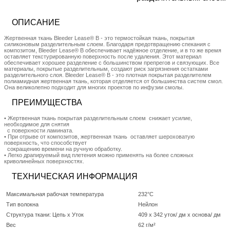
ОПИСАНИЕ
Жертвенная ткань Bleeder Lease® B - это термостойкая ткань, покрытая
силиконовым разделительным слоем. Благодаря предотвращению спекания с
композитом, Bleeder Lease® B обеспечивает надёжное отделение, и в то же время
оставляет текстурированную поверхность после удаления. Этот материал
обеспечивает хорошее разделение с большинством препрегов и связующих. Все
материалы, покрытые разделительным, создают риск загрязнения остатками
разделительного слоя. Bleeder Lease® B - это плотная покрытая разделителем
полиамидная жертвенная ткань, которая отделяется от большинства систем смол.
Она великолепно подходит для многих проектов по инфузии смолы.
ПРЕИМУЩЕСТВА
• Жертвенная ткань покрытая разделительным слоем снижает усилие,
необходимое для снятия
с поверхности ламината.
• При отрыве от композитов, жертвенная ткань оставляет шероховатую
поверхность, что способствует
сокращению времени на ручную обработку.
• Легко драпируемый вид плетения можно применять на более сложных
криволинейных поверхностях.
ТЕХНИЧЕСКАЯ ИНФОРМАЦИЯ
Максимальная рабочая температура
232°C
Тип волокна
Нейлон
Структура ткани: Цепь x Уток
409 x 342 уток/ дм x основа/ дм
Вес
62 г/м²