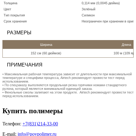
Толщина
0,114 мм (0,0045 дюйма)
Цвет
Зелёный
Тип покрытия
Силикон
Срок хранения
Неограничен при хранении в ориги
РАЗМЕРЫ
Ширина
Длина
152 см (60 дюймов)
100 м (109 яр
ПРИМЕЧАНИЯ
• Максимальная рабочая температура зависит от длительности при максимальной
температуре и специфики процесса, Airtech рекомендует провести тест перед
использованием.
• По спецзаказу выполняется продольная резка горячими ножами стандартного
рулона, который является минимальной единицей заказа.
• Фенольные смолы залипают на этом продукте. Airtech рекомендует провести тест
перед использованием.
Купить полимеры
Телефон:
+7(831)214-33-00
E-mail:
info@povpolimer.ru