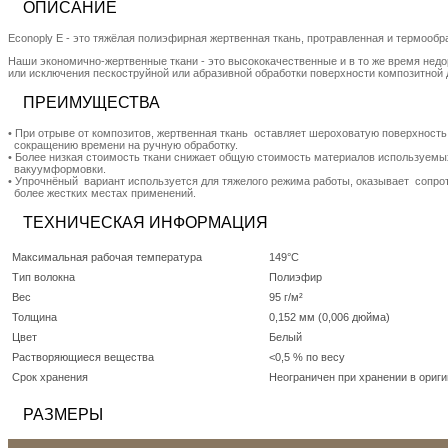
ОПИСАНИЕ
Econoply E - это тяжёлая полиэфирная жертвенная ткань, протравленная и термооб
Наши экoнoмично-жертвенные ткани - это высококачественные и в то же время нед
или исключения пескоструйной или абразивной обработки поверхности композитной 
ПРЕИМУЩЕСТВА
• При отрыве от композитов, жертвенная ткань оставляет шероховатую поверхность
сокращению времени на ручную обработку.
• Более низкая стоимость ткани снижает общую стоимость материалов используемы
вакуумформовки.
• Упрочнёный вариант используется для тяжелого режима работы, оказывает сопро
более жестких местах применений.
ТЕХНИЧЕСКАЯ ИНФОРМАЦИЯ
Максимальная рабочая температура
149°C
Тип волокна
Полиэфир
Вес
95 г/м²
Толщина
0,152 мм (0,006 дюйма)
Цвет
Белый
Растворяющиеся вещества
<0,5 % по весу
Срок хранения
Неограничен при хранении в ориги
РАЗМЕРЫ