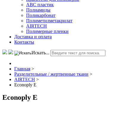
АВС пластик
Полиамиды
Поликарбонат
Полиметилметакрилат
AIRTECH
Полимерные пленки
Доставка и оплата
Контакты
Искать...
Главная
>
Разделительные / жертвенные ткани
>
AIRTECH
>
Econoply E
Econoply E