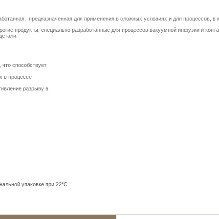
работанная, предназначенная для применения в сложных условиях и для процессов, в
орогие продукты, специально разработанные для процессов вакуумной инфузии и кон
детали.
, что способствует
х в процессе
тивление разрыву в
нальной упаковке при 22°C