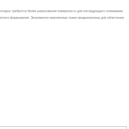
 которых требуется более шероховатая поверхность для последующего склеивания.
тактного формования. Экoнoмично-жертвенные ткани предназначены для облегчения