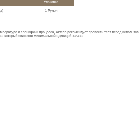
Упаковка
да)
1 Рулон
мпературе и специфики процесса, Airtech рекомендует провести тест перед использо
на, который является минимальной единицей заказа.