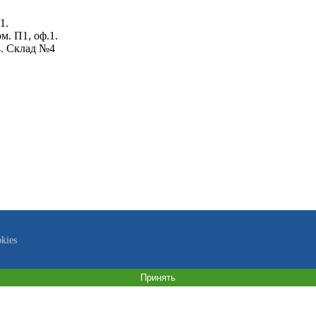
1.
ом. П1, оф.1.
4. Склад №4
kies
Принять