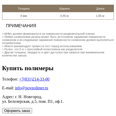
Толщина
Ширина
Длина
6 мм
0,45 м
1,55 м
ПРИМЕЧАНИЯ
> Airflex должен формоваться на поверхности разделительной пленки.
> Любая силиконовая резина может быть источником заражения поверхности
силиконом и исследование заражения поверхности силиконом должно выполняться
потребителем.
> Airtech рекомендует провести тест перед использованием.
> Рулон- это 5 кг с прослойкой полиэтилена как разделителя.
> Другая толщина, твердость и цвет доступен при запросе при минимальном
количестве заказа.
Купить полимеры
Телефон:
+7(831)214-33-00
E-mail:
info@povpolimer.ru
Адрес: г. Н. Новгород,
ул. Белозерская, д.5, пом. П1, оф.1.
Оформить заказ