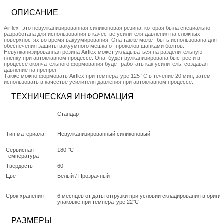
ОПИСАНИЕ
Airflex- это невулканизированная силиконовая резина, которая была специально
разработана для использования в качестве усилителя давления на сложных
поверхностях во время вакуумирования. Она также может быть использована для
обеспечения защиты вакуумного мешка от проколов шапками болтов.
Невулканизированная резина Airflex может укладываться на разделительную
пленку при автоклавном процессе. Она будет вулканизирована быстрее и в
процессе окончательного формования будет работать как усилитель, создавая
давление на препрег.
Также можно формовать Airflex при температуре 125 °С в течение 20 мин, затем
использовать в качестве усилителя давления при автоклавном процессе.
ТЕХНИЧЕСКАЯ ИНФОРМАЦИЯ
Стандарт
Тип материала
Невулканизированный силиконовый
Сервисная
180 °C
температура
Твёрдость
60
Цвет
Белый / Прозрачный
Срок хранения
6 месяцев от даты отгрузки при условии складирования в ориги
упаковке при температуре 22°C
РАЗМЕРЫ