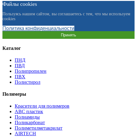
Файлы cookies
Пользуясь нашим сайтом, вы соглашаетесь с тем, что мы используем
cookies
Политика конфиденциальности
Принять
Каталог
ПНД
ПВД
Полипропилен
ПВХ
Полистирол
Полимеры
Красители для полимеров
АВС пластик
Полиамиды
Поликарбонат
Полиметилметакрилат
AIRTECH