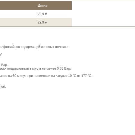
Длина
22,9 м
22,9 м
алфеткой, не содержащей льняных волокон.
у.
 Бар.
лжая поддерживать вакуум не менее 0,85 Бар.
ние на 30 минут при понижении на каждые 10 °C от 177 °C.
ка).