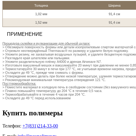
Толщина
Ширина
1,02 мм
91,4 см
1,52 мм
91,4 см
ПРИМЕНЕНИЕ
Процедура склейки и вулканизации для обычной цулаги:
> Обезжирьте поверхность формы или детали изопропиловым спиртом матерчатой с
> Отрежьте неотверждённый Thermavac® по размеру и удалите белую подложку.
> Уложите резину, не захватывая воздушных пузырей, и удалите безцветную подложк
> Разгладьте края шпателем или пальцами.
> Уложите разделительную плёнку A4000 и дренаж Airweave N7.
> Изготовьте вакуумный мешок и вакуумируйте 20 минут при давлении не менее 0,85
> Термостатируйте 30 минут в печи при 177 °C, не учитывая времени нагрева, продо
> Охладите до 49 °C, прежде чем снимать с формы.
> Отверждение можно делать при более низкой температуре, удлиняя термостатирова
> Рекомендуемая минимальная температура отверждения 121 °C.
Посттермообработка:
> Поместите материал в холодную печь в свободном состоянии (без вакуумного меш
> Плавно повышайте температуру до 204 °C в течение 0,5 часа.
> Термообрабатывайте в течение 4 часов при 204 °C.
> Охладите до 49 °C перед использованием
Купить полимеры
Телефон:
+7(831)214-33-00