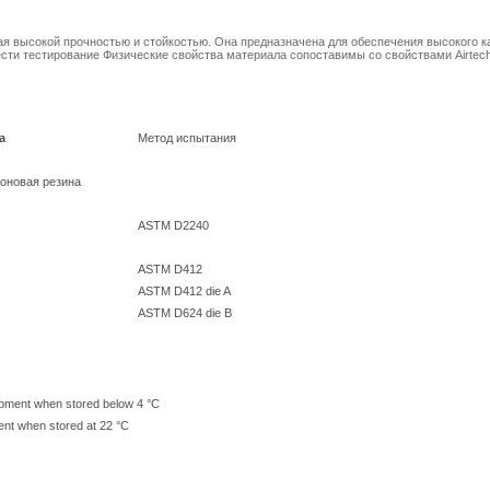
я высокой прочностью и стойкостью. Она предназначена для обеспечения высокого к
ести тестирование Физические свойства материала сопоставимы со свойствами Airtech
а
Метод испытания
оновая резина
ASTM D2240
ASTM D412
ASTM D412 die A
ASTM D624 die B
ipment when stored below 4 °C
ent when stored at 22 °C