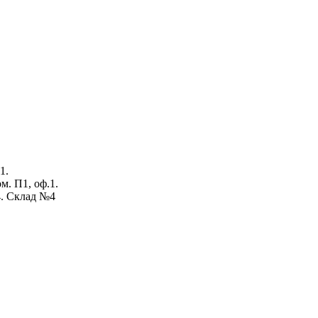
1.
ом. П1, оф.1.
4. Склад №4