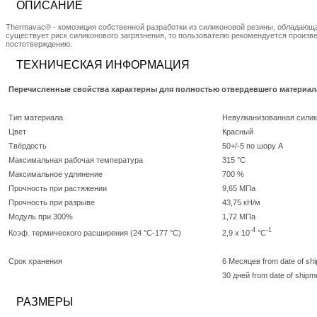
ОПИСАНИЕ
Thermavac® - комозиция собственной разработки из силиконовой резины, обладающа
существует риск силиконового загрязнения, то пользователю рекомендуется произв
постотверждению.
ТЕХНИЧЕСКАЯ ИНФОРМАЦИЯ
Перечисленные свойства характерны для полностью отвердевшего материал
Тип материала
Невулканизованная силик
Цвет
Красный
Твёрдость
50+/-5 по шору A
Максимальная рабочая температура
315 °C
Максимальное удлинение
700 %
Прочность при растяжении
9,65 МПа
Прочность при разрыве
43,75 кН/м
Модуль при 300%
1,72 МПа
-4
-1
2,9 x 10
°C
Коэф. термического расширения (24 °C-177 °C)
Срок хранения
6 Месяцев from date of sh
30 дней from date of shipm
РАЗМЕРЫ