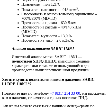
Плавление – при 121ºС.
3
Показатель плотности – 918 кг/м
.
Способность к относительному удлинению –
700%/850% (MD/TD).
Прочность на прокол – 630 Дж/м.
Прочность на разрыв – 40/140 кН/м
(MD/TD).
Показатель мутности – 13,0 %.
Прочность на удар – 2,6 кДж/м.
Аналоги полиэтилена SABIC 118NJ
Известный аналог марки SABIC 118NJ —
полиэтилен 5118Q НКНХ
, имеющий сходные
характеристики и так же использующийся для
производства вышеперечисленной продукции.
Хотите
купить полиэтилен низкого давления
SABIC
LLDPE 118NJ *?
Позвоните нам по телефону
+7 (831) 214 33-00
, мы расскажем
вам о наличии, стоимости и сроках поставки ПНД.
Так же вы можете связаться с нашими менеджерами по