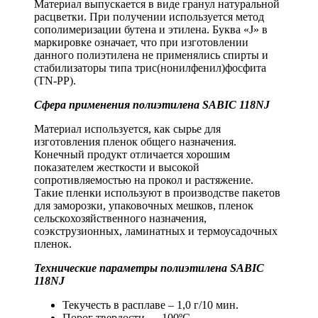
Материал выпускается в виде гранул натуральной
расцветки. При получении используется метод
сополимеризации бутена и этилена. Буква «J» в
маркировке означает, что при изготовлении
данного полиэтилена не применялись спирты и
стабилизаторы типа трис(нонилфенил)фосфита
(ТN-PP).
Сфера применения полиэтилена SABIC 118NJ
Материал используется, как сырье для
изготовления пленок общего назначения.
Конечный продукт отличается хорошим
показателем жесткости и высокой
сопротивляемостью на прокол и растяжение.
Такие пленки используют в производстве пакетов
для заморозки, упаковочных мешков, пленок
сельскохозяйственного назначения,
соэкструзионных, ламинатных и термоусадочных
пленок.
Технические параметры полиэтилена
SABIC
118NJ
Текучесть в расплаве – 1,0 г/10 мин.
Порог твердости — 100ºС.