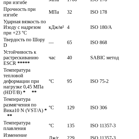
при изгибе
Прочность при
МПа
32
ISO 178
изгибе
Ударная вязкость по
Изоду с надрезом
кДж/м²
4
ISO 180/A
при +23 °С
Твердость по Шору
—
65
ISO 868
D
Устойчивость к
растрескиванию
час
40
SABIC метод
ESCR
*****
Температура
тепловой
деформации при
°C
95
ISO 75-2
нагрузке 0,45 МПа
(HDT/B)
* **
Температура
размягчения по
°C
129
ISO 306
Вика10 N (VST/A)
*
**
Температура
°C
135
ISO 11357-3
плавления
Изменение
Дж/г
229
ISO 11357-3