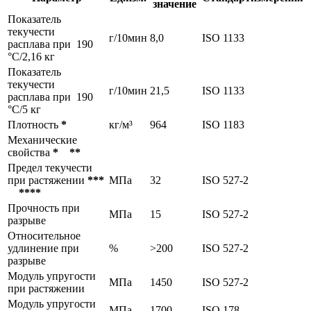
значение
Показатель
текучести
г/10мин
8,0
ISO 1133
расплава при 190
°С/2,16 кг
Показатель
текучести
г/10мин
21,5
ISO 1133
расплава при 190
°С/5 кг
Плотность
*
кг/м³
964
ISO 1183
Механические
свойства
* **
Предел текучести
при растяжении
***
МПа
32
ISO 527-2
****
Прочность при
МПа
15
ISO 527-2
разрыве
Относительное
удлинение при
%
>200
ISO 527-2
разрыве
Модуль упругости
МПа
1450
ISO 527-2
при растяжении
Модуль упругости
МПа
1700
ISO 178