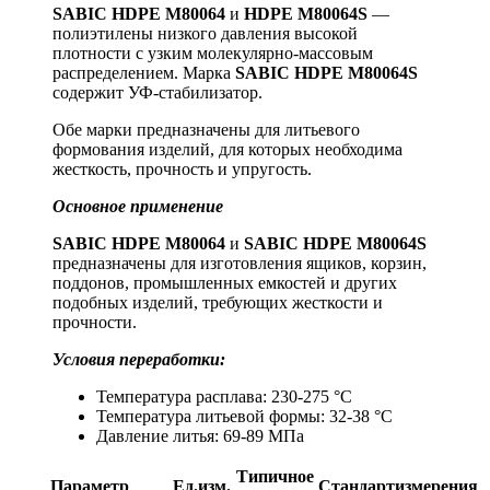
SABIC HDPE М80064
и
HDPE М80064S
—
полиэтилены низкого давления высокой
плотности с узким молекулярно-массовым
распределением. Марка
SABIC HDPE М80064S
содержит УФ-стабилизатор.
Обе марки предназначены для литьевого
формования изделий, для которых необходима
жесткость, прочность и упругость.
Основное применение
SABIC HDPE М80064
и
SABIC HDPE М80064S
предназначены для изготовления ящиков, корзин,
поддонов, промышленных емкостей и других
подобных изделий, требующих жесткости и
прочности.
Условия переработки:
Температура расплава: 230-275 °С
Температура литьевой формы: 32-38 °С
Давление литья: 69-89 МПа
Типичное
Параметр
Ед.изм.
Стандартизмерения