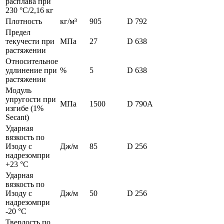
расплава при
230 °С/2,16 кг
Плотность
кг/м³
905
D 792
Предел
текучести при
МПа
27
D 638
растяжении
Относительное
удлинение при
%
5
D 638
растяжении
Модуль
упругости при
МПа
1500
D 790A
изгибе (1%
Secant)
Ударная
вязкость по
Изоду с
Дж/м
85
D 256
надрезомпри
+23 °С
Ударная
вязкость по
Изоду с
Дж/м
50
D 256
надрезомпри
-20 °С
Твердость по