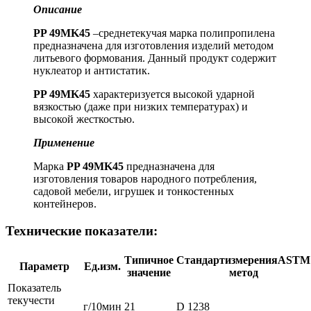
Описание
PP 49MK45
–cреднетекучая марка полипропилена
предназначена для изготовления изделий методом
литьевого формования. Данный продукт содержит
нуклеатор и антистатик.
PP 49MK45
характеризуется высокой ударной
вязкостью (даже при низких температурах) и
высокой жесткостью.
Применение
Марка
PP 49MK45
предназначена для
изготовления товаров народного потребления,
садовой мебели, игрушек и тонкостенных
контейнеров.
Технические показатели:
Типичное
СтандартизмеренияASTM
Параметр
Ед.изм.
значение
метод
Показатель
текучести
г/10мин
21
D 1238