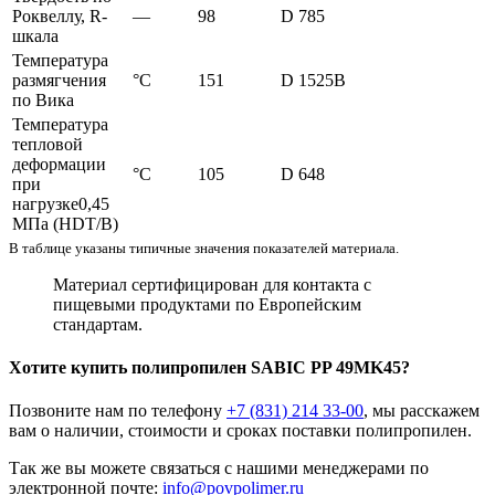
Роквеллу, R-
—
98
D 785
шкала
Температура
размягчения
°C
151
D 1525B
по Вика
Температура
тепловой
деформации
°C
105
D 648
при
нагрузке0,45
МПа (HDT/B)
В таблице указаны типичные значения показателей материала.
Материал сертифицирован для контакта с
пищевыми продуктами по Европейским
стандартам.
Хотите
купить полипропилен
SABIC PP 49MK45?
Позвоните нам по телефону
+7 (831) 214 33-00
, мы расскажем
вам о наличии, стоимости и сроках поставки полипропилен.
Так же вы можете связаться с нашими менеджерами по
электронной почте:
info@povpolimer.ru