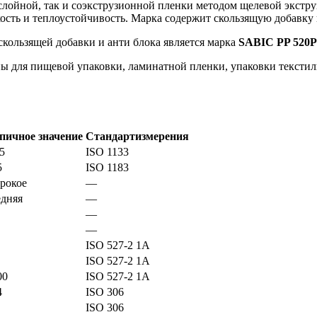
слойной, так и соэкструзионной пленки методом щелевой экструз
ткость и теплоустойчивость. Марка содержит скользящую добавку 
скользящей добавки и анти блока является марка
SABIC PP 520P
ы для пищевой упаковки, ламинатной пленки, упаковки текстиль
пичное значение
Стандартизмерения
5
ISO 1133
5
ISO 1183
рокое
—
едняя
—
—
—
ISO 527-2 1А
ISO 527-2 1А
00
ISO 527-2 1А
4
ISO 306
ISO 306