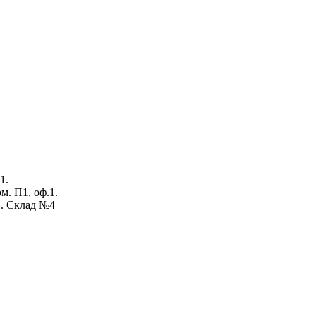
1.
ом. П1, оф.1.
4. Склад №4