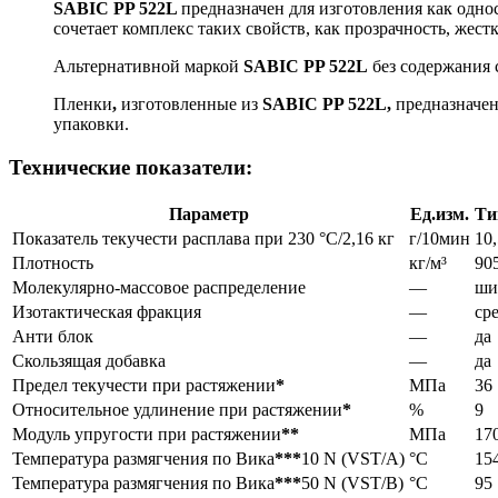
SABIC PP 522L
предназначен для изготовления как одно
сочетает комплекс таких свойств, как прозрачность, жес
Альтернативной маркой
SABIC PP 522L
без содержания 
Пленки
,
изготовленные из
SABIC PP 522L,
предназначен
упаковки.
Технические показатели:
Параметр
Ед.изм.
Ти
Показатель текучести расплава при 230 °С/2,16 кг
г/10мин
10,
Плотность
кг/м³
90
Молекулярно-массовое распределение
—
ши
Изотактическая фракция
—
ср
Анти блок
—
да
Скользящая добавка
—
да
Предел текучести при растяжении
*
МПа
36
Относительное удлинение при растяжении
*
%
9
Модуль упругости при растяжении
**
МПа
17
Температура размягчения по Вика
***
10 N (VST/A)
°C
15
Температура размягчения по Вика
***
50 N (VST/В)
°C
95